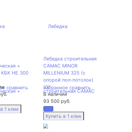
Лебедка строительная
ческая +
CAMAC MINOR
 КБК HE 300
MILLENIUM 325 (с
опорой пол-потолок)
ии
(0)
ое
сравнить
избранное
сравнить
уб.
В наличии
93 500 руб.