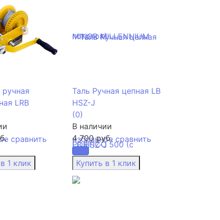
 ручная
Таль Ручная цепная LB
ная LRB
HSZ-J
(0)
ии
В наличии
б.
4 700 руб.
ое
сравнить
избранное
сравнить