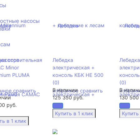
сы
ностные насосы
овки
осам
насосов
ка строительная
Лебедка
Лебедка
C Minor
электрическая +
электри
nnium PLUMA
консоль КБК HE 500
консоль
(0)
(0)
В наличии
В налич
анное
сравнить
избранное
сравнить
избранн
ичии
125 350 руб.
130 500 
00 руб.