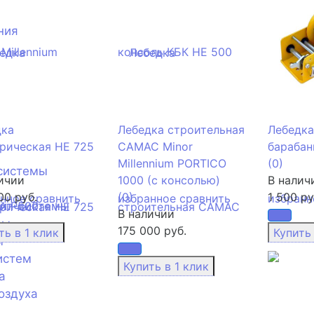
ния
дка
Лебедка строительная
Лебедка
рическая НЕ 725
CAMAC Minor
барабан
Millennium PORTICO
(0)
системы
ичии
1000 (с консолью)
В налич
00 руб.
(0)
1 500 ру
анное
сравнить
избранное
сравнить
избранн
лит-системы
В наличии
ры
175 000 руб.
ы
истем
а
оздуха