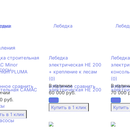
сами
вления
ка строительная
Лебедка
Лебедка
C Minor
электрическая HE 200
электри
сосы
nnium PLUMA
+ крепление к лесам
консоль
(0)
(0)
В наличии
В налич
анное
сравнить
избранное
сравнить
избранн
ичии
60 000 руб.
70 000 р
0 руб.
сы
асосы