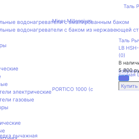
ельные водонагреватели с эмалированным баком
льные водонагреватели с баком из нержавеющей с
Таль Ры
оры
LB HSH
(0)
В налич
ические
5 800 ру
избранн
е
ные
тели электрические
тели газовые
оры
ические
ые
агрева