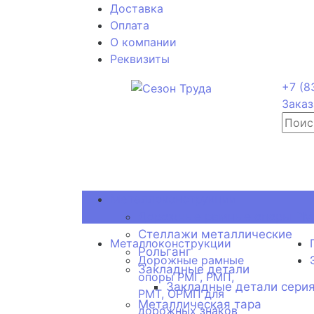
Доставка
Оплата
О компании
Реквизиты
+7 (8
Заказ
Металлоконструкции
Дорожные рамные опоры РМГ
Стеллажи металлические
Металлоконструкции
Рольганг
Дорожные рамные
Закладные детали
опоры РМГ, РМП,
Закладные детали серия
РМТ, ОРМП для
Металлическая тара
дорожных знаков