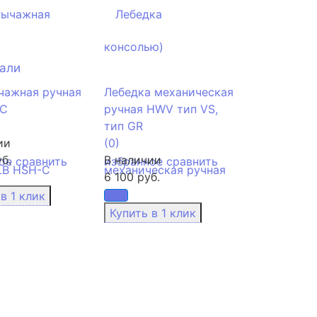
тали
чажная ручная
Лебедка механическая
-C
ручная HWV тип VS,
тип GR
ии
(0)
б.
В наличии
ое
сравнить
избранное
сравнить
6 100 руб.