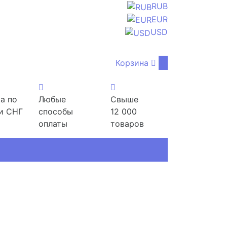
RUB
EUR
USD
Корзина
0
а по
Любые
Свыше
и СНГ
способы
12 000
оплаты
товаров