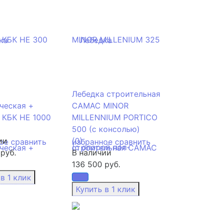
Лебедка строительная
ческая +
CAMAC MINOR
 КБК HE 1000
MILLENNIUM PORTICO
500 (с консолью)
ии
(0)
ое
сравнить
избранное
сравнить
руб.
В наличии
136 500 руб.