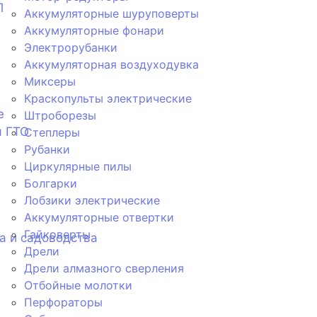
П
Аккумуляторные шуруповерты
Аккумуляторные фонари
Электрорубанки
Аккумуляторная воздуходувка
Миксеры
Краскопульты электрические
е
Штроборезы
я ГТО
Степлеры
Рубанки
Циркулярные пилы
Болгарки
Лобзики электрические
Аккумуляторные отвертки
Гайковерты
а и садоводства
Дрели
Дрели алмазного сверления
Отбойные молотки
Перфораторы