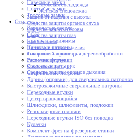
Навесные замки
Мужская спецодежда
Почтовые замки
Женская спецодежда
Тросовые замки
Защита от падения с высоты
Оснастка
Средства защиты органов слуха
Корончатые сверла
Средства защиты головы
СОЖ
Средства защиты глаз
Прихваты-прижимы
Наколенники
Цанговые патроны
Диэлектрические изделия
Токарные патроны для деревообработки
Сигнальный инвентарь
Защитные фартуки
Расточные головки
Средства защиты рук
Комплекты резцов
Средства защиты органов дыхания
Сверлильные патроны
Дорны (оправки) для сверлильных патронов
Быстрозажимные сверлильные патроны
Переходные втулки
Центр вращающийся
Шлифдиски, шлифленты, подложки
Револьверные головки
Переходные втулки ISO без поводка
Кулачки
Комплект фрез на фрезерные станки