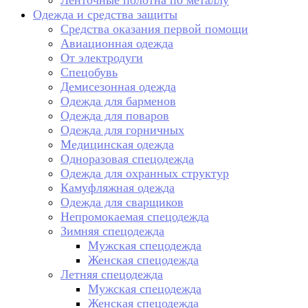
Ленточные полотна по металлу
Одежда и средства защиты
Средства оказания первой помощи
Авиационная одежда
От электродуги
Спецобувь
Демисезонная одежда
Одежда для барменов
Одежда для поваров
Одежда для горничных
Медицинская одежда
Одноразовая спецодежда
Одежда для охранных структур
Камуфляжная одежда
Одежда для сварщиков
Непромокаемая спецодежда
Зимняя спецодежда
Мужская спецодежда
Женская спецодежда
Летняя спецодежда
Мужская спецодежда
Женская спецодежда