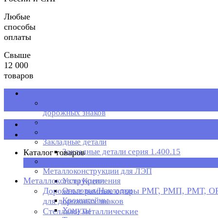
Любые
способы
оплаты
Свыше
12 000
товаров
Металлоконструкции
Дорожные рамные опоры РМГ, РМП, РМТ, ОРМП
дорожных знаков
Стеллажи металлические
Каталог товаров
Рольганг
Закладные детали
Закладные детали серия 1.400.15
Каталог товаров
Металлическая тара
×
Металлоконструкции для ЛЭП
Металлоконструкции
Узлы Крепления
Дорожные рамные опоры РМГ, РМП, РМТ, 
Оголовья/Накладки
Кронштейны
для дорожных знаков
Хомуты
Стеллажи металлические