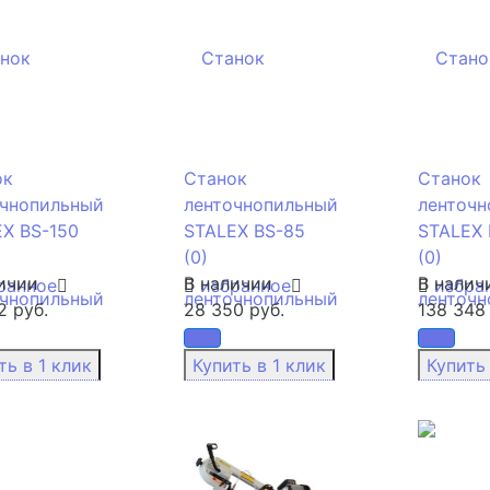
ок
Станок
Станок
очнопильный
ленточнопильный
ленточн
X BS-150
STALEX BS-85
STALEX 
(0)
(0)
ичии
В наличии
В налич
ранное
избранное
избра
2 руб.
28 350 руб.
138 348 