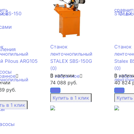
ить
сравнить
сравнит
сами
ок
Станок
Станок
вления
очнопильный
ленточнопильный
ленточн
й Pilous ARG105
STALEX SBS-150G
Stalex B
(0)
(0)
сосы
В наличии
В налич
ранное
избранное
избра
ичии
74 088 руб.
40 824 
39 руб.
сы
асосы