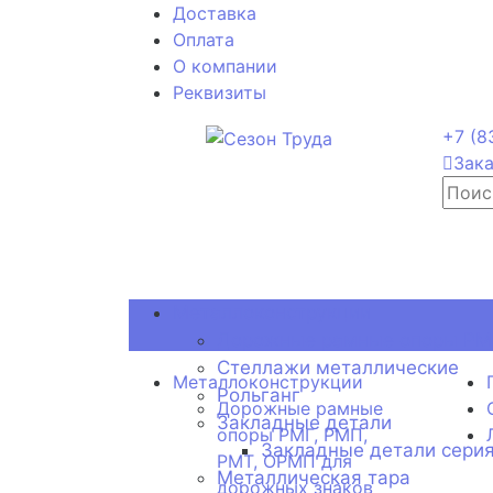
Доставка
Оплата
О компании
Реквизиты
+7 (8
Зака
Металлоконструкции
Дорожные рамные опоры РМГ
Стеллажи металлические
Металлоконструкции
Рольганг
Дорожные рамные
Закладные детали
опоры РМГ, РМП,
Закладные детали серия
РМТ, ОРМП для
Металлическая тара
дорожных знаков