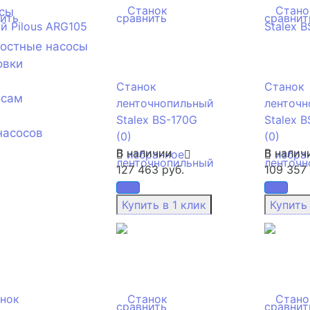
сы
ить
сравнить
сравнит
ностные насосы
овки
Станок
Станок
осам
ленточнопильный
ленточн
Stalex BS-170G
Stalex 
насосов
(0)
(0)
В наличии
В налич
избранное
избра
127 463 руб.
109 357 
сравнить
сравнит