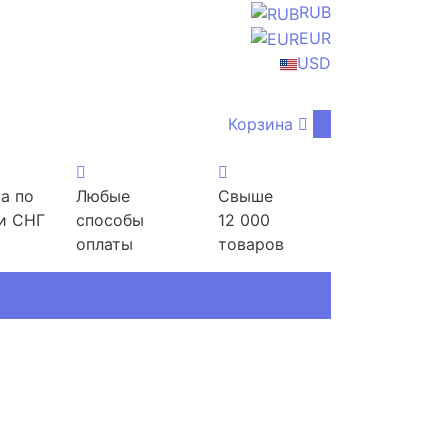
RUB
EUR
USD
Корзина
0
а по
Любые
Свыше
и СНГ
способы
12 000
оплаты
товаров