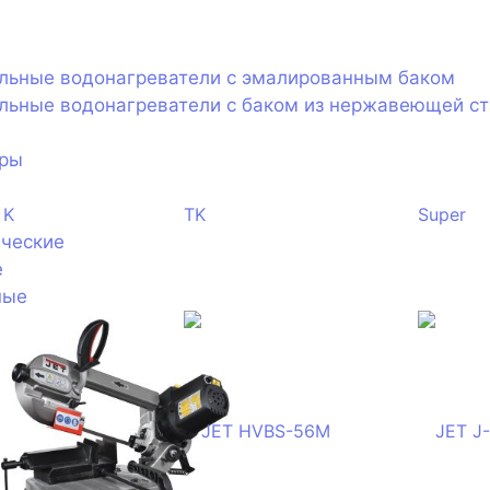
ельные водонагреватели с эмалированным баком
льные водонагреватели с баком из нержавеющей с
оры
ические
е
ные
тели электрические
тели газовые
оры
ические
ые
агрева