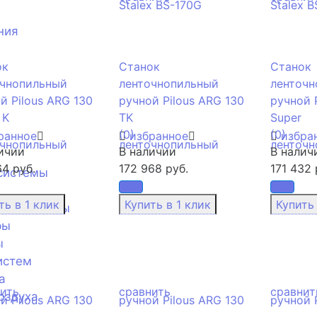
ния
ок
Станок
Станок
очнопильный
ленточнопильный
ленточн
й Pilous ARG 130
ручной Pilous ARG 130
ручной 
 K
TK
Super
(0)
(0)
ранное
избранное
избра
ичии
В наличии
В налич
64 руб.
172 968 руб.
171 432 
системы
лит-системы
ры
ы
истем
а
ить
сравнить
сравнит
оздуха