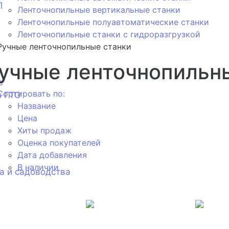
П
Ленточнопильные вертикальные станки
Ленточнопильные полуавтоматические станки
Ленточнопильные станки с гидроразгрузкой
Ручные ленточнопильные станки
учные ленточнопильн
е
Сортировать по:
я ГТО
Название
Цена
Хиты продаж
Оценка покупателей
Дата добавления
В наличии
а и садоводства