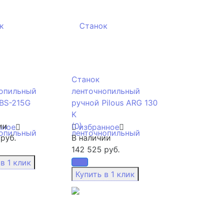
Станок
опильный
ленточнопильный
BS-215G
ручной Pilous ARG 130
K
ии
(0)
нное
избранное
руб.
В наличии
142 525 руб.