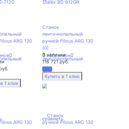
Станок
опильный
ленточнопильный
Pilous ARG 130
ручной Pilous ARG 130
(0)
В наличии
нное
избранное
ии
116 721 руб.
руб.
ь
сравнить