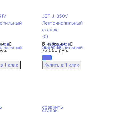
51V
JET J-350V
нопильный
Ленточнопильный
станок
(0)
ии
В наличии
нное
избранное
уб.
72 000 руб.
ь
сравнить