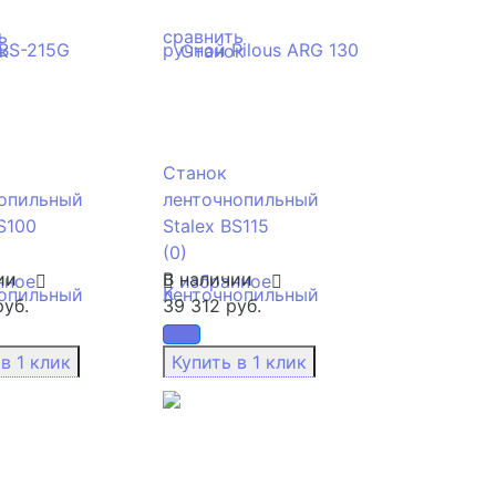
ь
сравнить
Станок
опильный
ленточнопильный
S100
Stalex BS115
(0)
ии
В наличии
нное
избранное
руб.
39 312 руб.