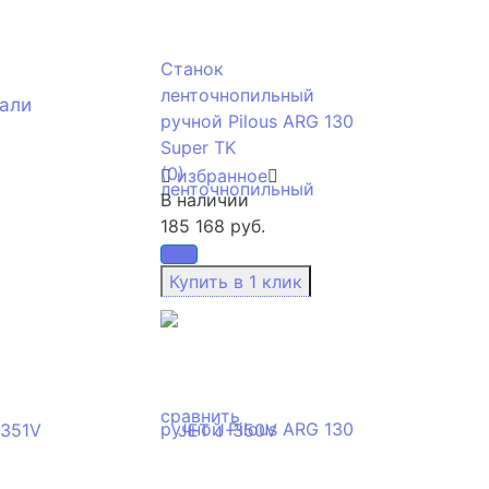
Станок
ленточнопильный
тали
ручной Pilous ARG 130
Super TK
(0)
избранное
В наличии
185 168 руб.
сравнить