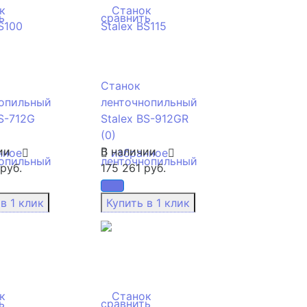
ь
сравнить
Станок
опильный
ленточнопильный
BS-712G
Stalex BS-912GR
(0)
ии
В наличии
нное
избранное
руб.
175 261 руб.
ь
сравнить