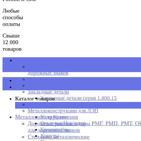
Любые
способы
оплаты
Свыше
12 000
товаров
Металлоконструкции
Дорожные рамные опоры РМГ, РМП, РМТ, ОРМП
дорожных знаков
Стеллажи металлические
Каталог товаров
Рольганг
Закладные детали
Закладные детали серия 1.400.15
Каталог товаров
Металлическая тара
×
Металлоконструкции для ЛЭП
Металлоконструкции
Узлы Крепления
Дорожные рамные опоры РМГ, РМП, РМТ, 
Оголовья/Накладки
Кронштейны
для дорожных знаков
Хомуты
Стеллажи металлические