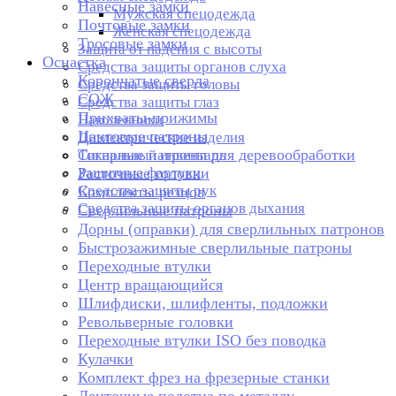
Навесные замки
Мужская спецодежда
Почтовые замки
Женская спецодежда
Тросовые замки
Защита от падения с высоты
Оснастка
Средства защиты органов слуха
Корончатые сверла
Средства защиты головы
СОЖ
Средства защиты глаз
Прихваты-прижимы
Наколенники
Цанговые патроны
Диэлектрические изделия
Токарные патроны для деревообработки
Сигнальный инвентарь
Защитные фартуки
Расточные головки
Средства защиты рук
Комплекты резцов
Средства защиты органов дыхания
Сверлильные патроны
Дорны (оправки) для сверлильных патронов
Быстрозажимные сверлильные патроны
Переходные втулки
Центр вращающийся
Шлифдиски, шлифленты, подложки
Револьверные головки
Переходные втулки ISO без поводка
Кулачки
Комплект фрез на фрезерные станки