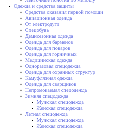
Ленточные полотна по металлу
Одежда и средства защиты
Средства оказания первой помощи
Авиационная одежда
От электродуги
Спецобувь
Демисезонная одежда
Одежда для барменов
Одежда для поваров
Одежда для горничных
Медицинская одежда
Одноразовая спецодежда
Одежда для охранных структур
Камуфляжная одежда
Одежда для сварщиков
Непромокаемая спецодежда
Зимняя спецодежда
Мужская спецодежда
Женская спецодежда
Летняя спецодежда
Мужская спецодежда
Женская спецодежда