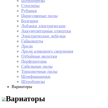
Штроборезы
Степлеры
Рубанки
Циркулярные пилы
Болгарки
Лобзики электрические
Аккумуляторные отвертки
Электрические лебедки
Гайковерты
Дрели
Дрели алмазного сверления
Отбойные молотки
Перфораторы
Сабельные пилы
Торцовочные пилы
Шлифмашинки
Штроборезы
Вариаторы
Вариаторы