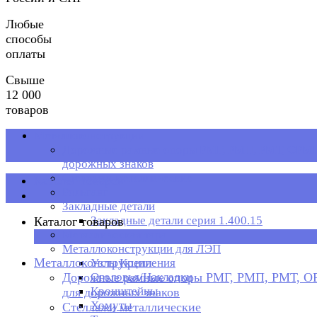
Любые
способы
оплаты
Свыше
12 000
товаров
Металлоконструкции
Дорожные рамные опоры РМГ, РМП, РМТ, ОРМП
дорожных знаков
Стеллажи металлические
Каталог товаров
Рольганг
Закладные детали
Закладные детали серия 1.400.15
Каталог товаров
Металлическая тара
×
Металлоконструкции для ЛЭП
Металлоконструкции
Узлы Крепления
Дорожные рамные опоры РМГ, РМП, РМТ, 
Оголовья/Накладки
Кронштейны
для дорожных знаков
Хомуты
Стеллажи металлические