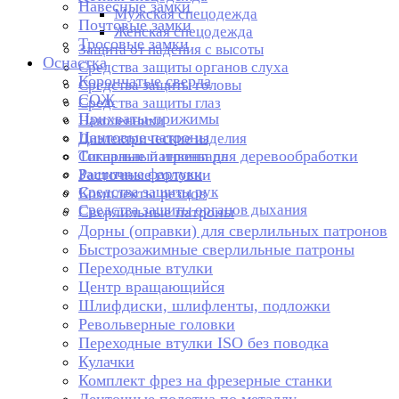
Навесные замки
Мужская спецодежда
Почтовые замки
Женская спецодежда
Тросовые замки
Защита от падения с высоты
Оснастка
Средства защиты органов слуха
Корончатые сверла
Средства защиты головы
СОЖ
Средства защиты глаз
Прихваты-прижимы
Наколенники
Цанговые патроны
Диэлектрические изделия
Токарные патроны для деревообработки
Сигнальный инвентарь
Защитные фартуки
Расточные головки
Средства защиты рук
Комплекты резцов
Средства защиты органов дыхания
Сверлильные патроны
Дорны (оправки) для сверлильных патронов
Быстрозажимные сверлильные патроны
Переходные втулки
Центр вращающийся
Шлифдиски, шлифленты, подложки
Револьверные головки
Переходные втулки ISO без поводка
Кулачки
Комплект фрез на фрезерные станки