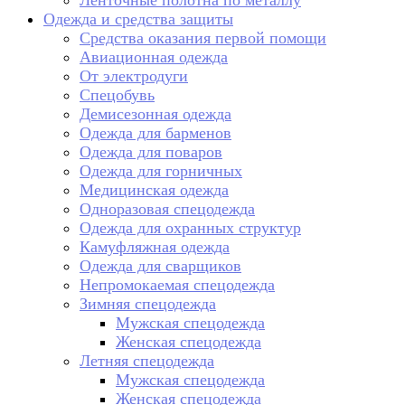
Ленточные полотна по металлу
Одежда и средства защиты
Средства оказания первой помощи
Авиационная одежда
От электродуги
Спецобувь
Демисезонная одежда
Одежда для барменов
Одежда для поваров
Одежда для горничных
Медицинская одежда
Одноразовая спецодежда
Одежда для охранных структур
Камуфляжная одежда
Одежда для сварщиков
Непромокаемая спецодежда
Зимняя спецодежда
Мужская спецодежда
Женская спецодежда
Летняя спецодежда
Мужская спецодежда
Женская спецодежда