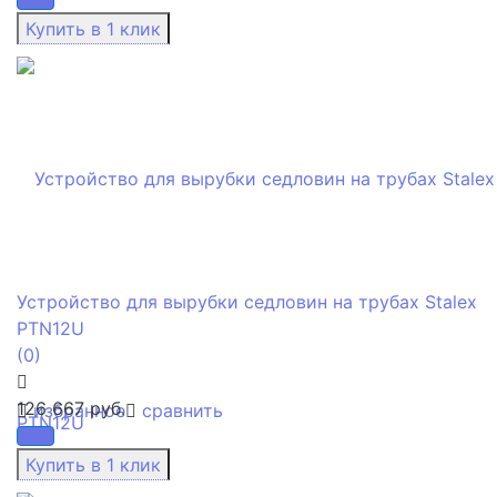
Устройство для вырубки седловин на трубах Stalex
PTN12U
(0)
126 667 руб.
избранное
сравнить