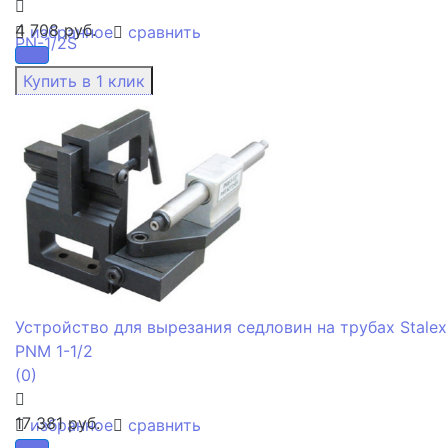
4 708 руб.
избранное
сравнить
Устройство для вырезания седловин на трубах Stalex
PNM 1-1/2
(0)
17 381 руб.
избранное
сравнить