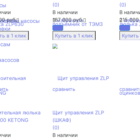
(0)
(0)
сы
ичии
В наличии
В налич
00 руб.
187 000 руб.
215 000 
ранное
избранное
избра
ностные насосы
овки
осам
насосов
ить
сравнить
сравнит
ительная люлька
Щит управления ZLP
000 KETONG
(ШКАФ)
(0)
ичии
В наличии