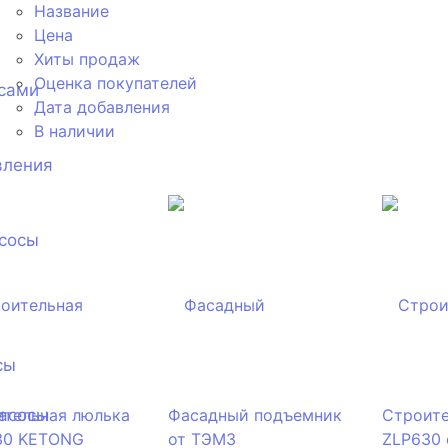
Название
Цена
Хиты продаж
Оценка покупателей
сами
Дата добавления
В наличии
вления
сосы
сы
асосы
ительная люлька
Фасадный подъемник
Строите
30 KETONG
от ТЭМЗ
ZLP630 