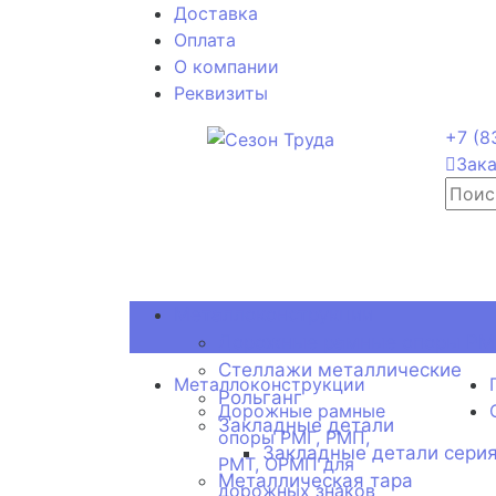
Доставка
Оплата
О компании
Реквизиты
+7 (8
Зака
Металлоконструкции
Дорожные рамные опоры РМГ
Стеллажи металлические
Металлоконструкции
Рольганг
Дорожные рамные
Закладные детали
опоры РМГ, РМП,
Закладные детали серия
РМТ, ОРМП для
Металлическая тара
дорожных знаков