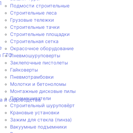
П
Подмости строительные
Строительные леса
Грузовые тележки
Строительные тачки
Строительные площадки
Строительная сетка
е
Окрасочное оборудование
я ГТО
Пневмошуруповерты
Заклепочные пистолеты
Гайковерты
Пневмотрамбовки
Молотки и бетоноломы
Монтажные дисковые пилы
Перемешиватели
а и садоводства
Строительный шуруповёрт
Крановые установки
Зажим для стекла (пинза)
Вакуумные подъемники