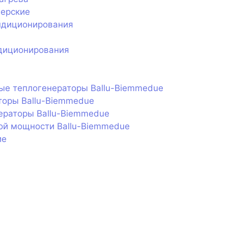
нерские
ндиционирования
диционирования
ые теплогенераторы Ballu-Biemmedue
торы Ballu-Biemmedue
ераторы Ballu-Biemmedue
ой мощности Ballu-Biemmedue
ие