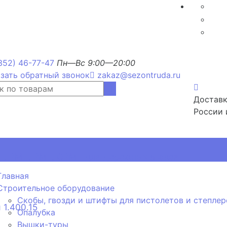
352) 46-77-47
Пн—Вс 9:00—20:00
зать обратный звонок
zakaz@sezontruda.ru
Доставк
России 
, РМП, РМТ, ОРМП для дорожных знаков
Главная
Строительное оборудование
Скобы, гвозди и штифты для пистолетов и степлер
 1.400.15
Опалубка
Вышки-туры