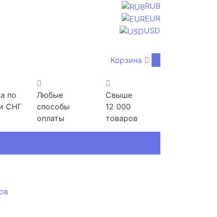
RUB
EUR
USD
Корзина
0
а по
Любые
Свыше
и СНГ
способы
12 000
оплаты
товаров
ов