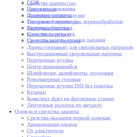
СОЖ
Средства защиты глаз
Прихваты-прижимы
Наколенники
Цанговые патроны
Диэлектрические изделия
Токарные патроны для деревообработки
Сигнальный инвентарь
Защитные фартуки
Расточные головки
Средства защиты рук
Комплекты резцов
Средства защиты органов дыхания
Сверлильные патроны
Дорны (оправки) для сверлильных патронов
Быстрозажимные сверлильные патроны
Переходные втулки
Центр вращающийся
Шлифдиски, шлифленты, подложки
Револьверные головки
Переходные втулки ISO без поводка
Кулачки
Комплект фрез на фрезерные станки
Ленточные полотна по металлу
Одежда и средства защиты
Средства оказания первой помощи
Авиационная одежда
От электродуги