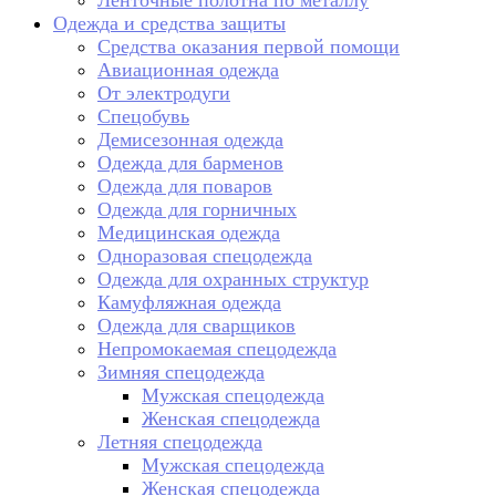
Ленточные полотна по металлу
Одежда и средства защиты
Средства оказания первой помощи
Авиационная одежда
От электродуги
Спецобувь
Демисезонная одежда
Одежда для барменов
Одежда для поваров
Одежда для горничных
Медицинская одежда
Одноразовая спецодежда
Одежда для охранных структур
Камуфляжная одежда
Одежда для сварщиков
Непромокаемая спецодежда
Зимняя спецодежда
Мужская спецодежда
Женская спецодежда
Летняя спецодежда
Мужская спецодежда
Женская спецодежда