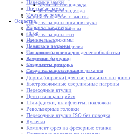
Навесные замки
Мужская спецодежда
Почтовые замки
Женская спецодежда
Тросовые замки
Защита от падения с высоты
Оснастка
Средства защиты органов слуха
Корончатые сверла
Средства защиты головы
СОЖ
Средства защиты глаз
Прихваты-прижимы
Наколенники
Цанговые патроны
Диэлектрические изделия
Токарные патроны для деревообработки
Сигнальный инвентарь
Защитные фартуки
Расточные головки
Средства защиты рук
Комплекты резцов
Средства защиты органов дыхания
Сверлильные патроны
Дорны (оправки) для сверлильных патронов
Быстрозажимные сверлильные патроны
Переходные втулки
Центр вращающийся
Шлифдиски, шлифленты, подложки
Револьверные головки
Переходные втулки ISO без поводка
Кулачки
Комплект фрез на фрезерные станки