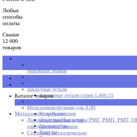
Любые
способы
оплаты
Свыше
12 000
товаров
Металлоконструкции
Дорожные рамные опоры РМГ, РМП, РМТ, ОРМП
дорожных знаков
Стеллажи металлические
Каталог товаров
Рольганг
Закладные детали
Закладные детали серия 1.400.15
Каталог товаров
Металлическая тара
×
Металлоконструкции для ЛЭП
Металлоконструкции
Узлы Крепления
Дорожные рамные опоры РМГ, РМП, РМТ, 
Оголовья/Накладки
Кронштейны
для дорожных знаков
Хомуты
Стеллажи металлические