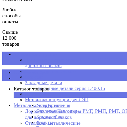
Любые
способы
оплаты
Свыше
12 000
товаров
Металлоконструкции
Дорожные рамные опоры РМГ, РМП, РМТ, ОРМП
дорожных знаков
Стеллажи металлические
Каталог товаров
Рольганг
Закладные детали
Закладные детали серия 1.400.15
Каталог товаров
Металлическая тара
×
Металлоконструкции для ЛЭП
Металлоконструкции
Узлы Крепления
Дорожные рамные опоры РМГ, РМП, РМТ, 
Оголовья/Накладки
Кронштейны
для дорожных знаков
Хомуты
Стеллажи металлические