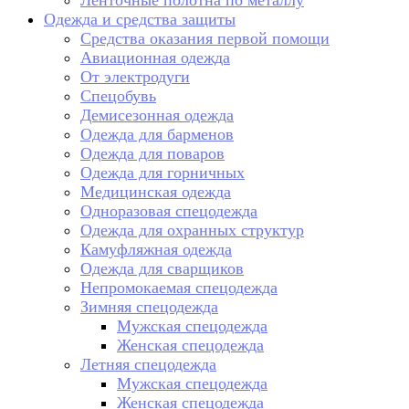
Ленточные полотна по металлу
Одежда и средства защиты
Средства оказания первой помощи
Авиационная одежда
От электродуги
Спецобувь
Демисезонная одежда
Одежда для барменов
Одежда для поваров
Одежда для горничных
Медицинская одежда
Одноразовая спецодежда
Одежда для охранных структур
Камуфляжная одежда
Одежда для сварщиков
Непромокаемая спецодежда
Зимняя спецодежда
Мужская спецодежда
Женская спецодежда
Летняя спецодежда
Мужская спецодежда
Женская спецодежда