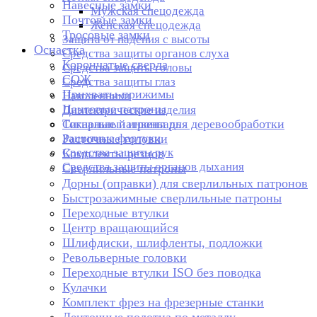
Навесные замки
Мужская спецодежда
Почтовые замки
Женская спецодежда
Тросовые замки
Защита от падения с высоты
Оснастка
Средства защиты органов слуха
Корончатые сверла
Средства защиты головы
СОЖ
Средства защиты глаз
Прихваты-прижимы
Наколенники
Цанговые патроны
Диэлектрические изделия
Токарные патроны для деревообработки
Сигнальный инвентарь
Защитные фартуки
Расточные головки
Средства защиты рук
Комплекты резцов
Средства защиты органов дыхания
Сверлильные патроны
Дорны (оправки) для сверлильных патронов
Быстрозажимные сверлильные патроны
Переходные втулки
Центр вращающийся
Шлифдиски, шлифленты, подложки
Револьверные головки
Переходные втулки ISO без поводка
Кулачки
Комплект фрез на фрезерные станки