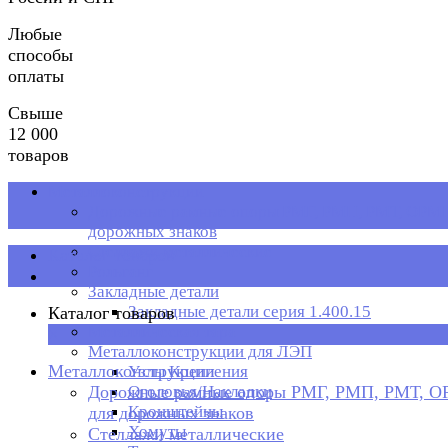
Любые
способы
оплаты
Свыше
12 000
товаров
Металлоконструкции
Дорожные рамные опоры РМГ, РМП, РМТ, ОРМП
дорожных знаков
Стеллажи металлические
Каталог товаров
Рольганг
Закладные детали
Закладные детали серия 1.400.15
Каталог товаров
Металлическая тара
×
Металлоконструкции для ЛЭП
Металлоконструкции
Узлы Крепления
Дорожные рамные опоры РМГ, РМП, РМТ, 
Оголовья/Накладки
Кронштейны
для дорожных знаков
Хомуты
Стеллажи металлические