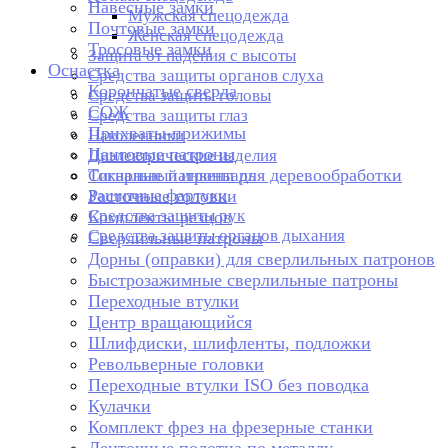
Навесные замки
Мужская спецодежда
Почтовые замки
Женская спецодежда
Тросовые замки
Защита от падения с высоты
Оснастка
Средства защиты органов слуха
Корончатые сверла
Средства защиты головы
СОЖ
Средства защиты глаз
Прихваты-прижимы
Наколенники
Цанговые патроны
Диэлектрические изделия
Токарные патроны для деревообработки
Сигнальный инвентарь
Защитные фартуки
Расточные головки
Средства защиты рук
Комплекты резцов
Средства защиты органов дыхания
Сверлильные патроны
Дорны (оправки) для сверлильных патронов
Быстрозажимные сверлильные патроны
Переходные втулки
Центр вращающийся
Шлифдиски, шлифленты, подложки
Револьверные головки
Переходные втулки ISO без поводка
Кулачки
Комплект фрез на фрезерные станки