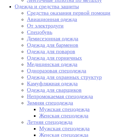
Ленточные полотна по металлу
Одежда и средства защиты
Средства оказания первой помощи
Авиационная одежда
От электродуги
Спецобувь
Демисезонная одежда
Одежда для барменов
Одежда для поваров
Одежда для горничных
Медицинская одежда
Одноразовая спецодежда
Одежда для охранных структур
Камуфляжная одежда
Одежда для сварщиков
Непромокаемая спецодежда
Зимняя спецодежда
Мужская спецодежда
Женская спецодежда
Летняя спецодежда
Мужская спецодежда
Женская спецодежда