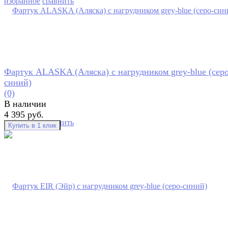
избранное
сравнить
Фартук ALASKA (Аляска) с нагрудником grey-blue (серо
синий)
(0)
В наличии
4 395 руб.
избранное
сравнить