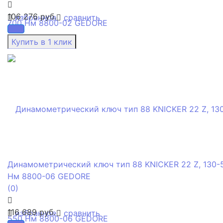
106 276 руб.
избранное
сравнить
Динамометрический ключ тип 88 KNICKER 22 Z, 130-
Нм 8800-06 GEDORE
(0)
116 689 руб.
избранное
сравнить