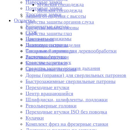
Навесные замки
Мужская спецодежда
Почтовые замки
Женская спецодежда
Тросовые замки
Защита от падения с высоты
Оснастка
Средства защиты органов слуха
Корончатые сверла
Средства защиты головы
СОЖ
Средства защиты глаз
Прихваты-прижимы
Наколенники
Цанговые патроны
Диэлектрические изделия
Токарные патроны для деревообработки
Сигнальный инвентарь
Защитные фартуки
Расточные головки
Средства защиты рук
Комплекты резцов
Средства защиты органов дыхания
Сверлильные патроны
Дорны (оправки) для сверлильных патронов
Быстрозажимные сверлильные патроны
Переходные втулки
Центр вращающийся
Шлифдиски, шлифленты, подложки
Револьверные головки
Переходные втулки ISO без поводка
Кулачки
Комплект фрез на фрезерные станки