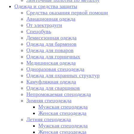
Ленточные полотна по металлу
Одежда и средства защиты
Средства оказания первой помощи
Авиационная одежда
От электродуги
Спецобувь
Демисезонная одежда
Одежда для барменов
Одежда для поваров
Одежда для горничных
Медицинская одежда
Одноразовая спецодежда
Одежда для охранных структур
Камуфляжная одежда
Одежда для сварщиков
Непромокаемая спецодежда
Зимняя спецодежда
Мужская спецодежда
Женская спецодежда
Летняя спецодежда
Мужская спецодежда
Женская спецодежда