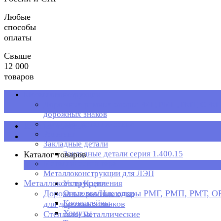
Любые
способы
оплаты
Свыше
12 000
товаров
Металлоконструкции
Дорожные рамные опоры РМГ, РМП, РМТ, ОРМП
дорожных знаков
Стеллажи металлические
Каталог товаров
Рольганг
Закладные детали
Закладные детали серия 1.400.15
Каталог товаров
Металлическая тара
×
Металлоконструкции для ЛЭП
Металлоконструкции
Узлы Крепления
Дорожные рамные опоры РМГ, РМП, РМТ, 
Оголовья/Накладки
Кронштейны
для дорожных знаков
Хомуты
Стеллажи металлические