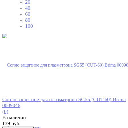
20
40
60
80
100
Сопло защитное для плазматрона SG55 (CUT-60) Brima
0009046
(0)
В наличии
139 руб.
избранное
сравнить