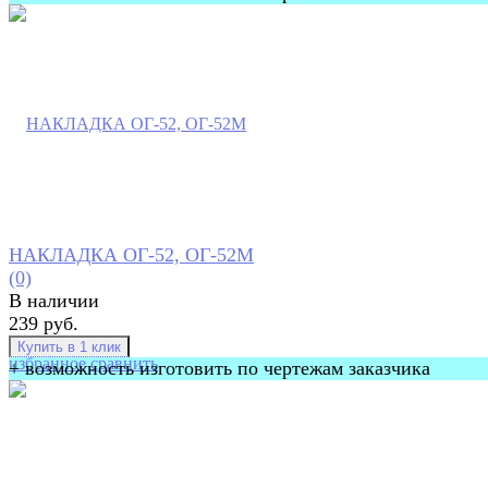
НАКЛАДКА ОГ-52, ОГ-52М
(0)
В наличии
239 руб.
избранное
сравнить
+ возможность изготовить по чертежам заказчика