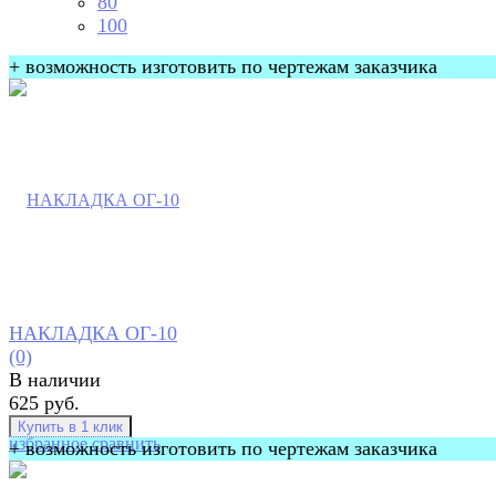
80
100
+ возможность изготовить по чертежам заказчика
НАКЛАДКА ОГ-10
(0)
В наличии
625 руб.
избранное
сравнить
+ возможность изготовить по чертежам заказчика