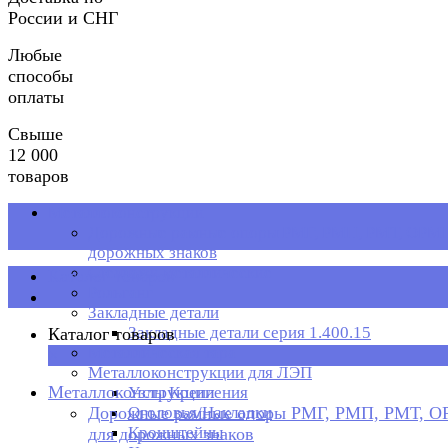
России и СНГ
Любые
способы
оплаты
Свыше
12 000
товаров
Металлоконструкции
Дорожные рамные опоры РМГ, РМП, РМТ, ОРМП
дорожных знаков
Стеллажи металлические
Каталог товаров
Рольганг
Закладные детали
Закладные детали серия 1.400.15
Каталог товаров
Металлическая тара
×
Металлоконструкции для ЛЭП
Металлоконструкции
Узлы Крепления
Дорожные рамные опоры РМГ, РМП, РМТ, 
Оголовья/Накладки
Кронштейны
для дорожных знаков