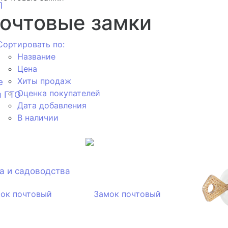
П
очтовые замки
Сортировать по:
Название
Цена
Хиты продаж
е
Оценка покупателей
я ГТО
Дата добавления
В наличии
а и садоводства