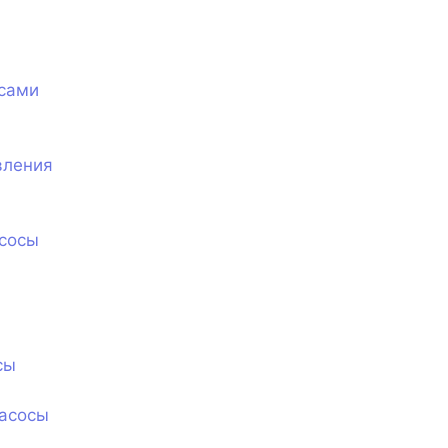
сами
вления
сосы
сы
асосы