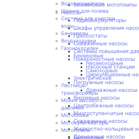
Водонагреватели
Бензиновые мотопомпы
Шланги для полива
Насосы
Система для очистки
Гидроаккумуляторы
воды
Шкафы управления насо
Бензопилы
Прессостаты
Воздуходувки
Скважинные насосы
Газонокосилки
Системы повышения да
Бензиновые
Поверхностные насосы
Несамоходные
Насосные станции
Самоходные
Циркуляционные на
Электрические
Погружные насосы
Лестницы-
Дренажные насосы
трансформеры
Вихревые насосы
Мойки высокого
Центробежные насосы
давления
Многоступенчатые насо
Мотоблоки
Скважинные насосы
Мотокультиваторы
Жидкостно-кольцевые н
Мотопомпы
Дренажные насосы
Бензиновые