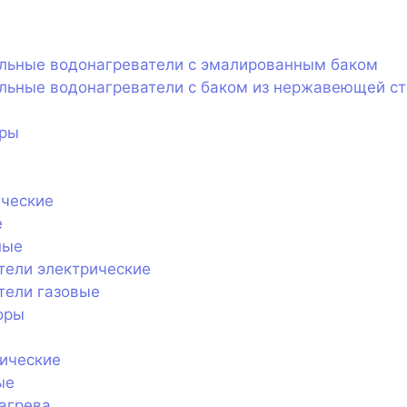
ельные водонагреватели с эмалированным баком
льные водонагреватели с баком из нержавеющей с
оры
ические
е
ные
тели электрические
тели газовые
оры
ические
ые
агрева