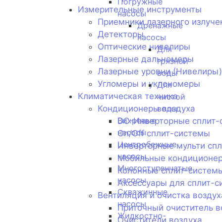
Погружные
Измерительные инструменты
насосы
Приемники лазерного излуче
Дренажные
Детекторы
насосы
Оптические нивелиры
Для
Лазерные дальномеры
грязной
Лазерные уровни (Нивелиры)
воды
Угломеры и уклономеры
Для
Климатическая техника
чистой
Кондиционеры воздуха
воды
Вихревые
DC-Инверторные сплит-
насосы
On/Off сплит-системы
Центробежные
Инверторные мульти сп
насосы
Мобильные кондиционе
Многоступенчатые
Колонные сплит-систем
насосы
Аксессуары для сплит-с
Скважинные
Вентиляция и очистка воздух
насосы
Приточный очиститель в
Жидкостно-
Очистители воздуха