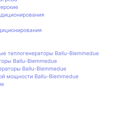
нерские
ндиционирования
диционирования
ые теплогенераторы Ballu-Biemmedue
торы Ballu-Biemmedue
ераторы Ballu-Biemmedue
ой мощности Ballu-Biemmedue
ие