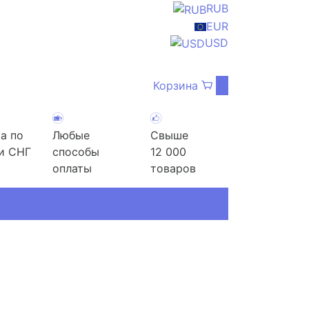
RUB
EUR
USD
Корзина
0
а по
Любые
Свыше
и СНГ
способы
12 000
оплаты
товаров