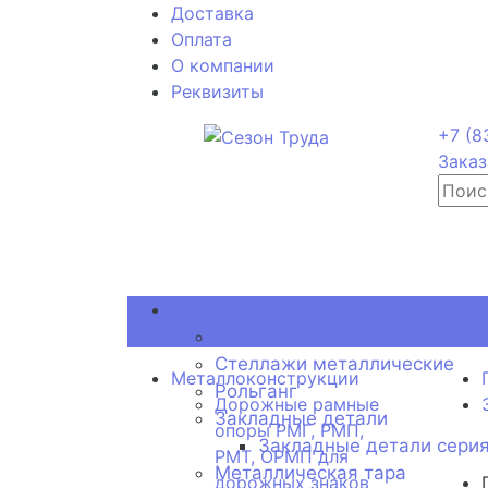
Доставка
Оплата
О компании
Реквизиты
+7 (8
Заказ
Металлоконструкции
Дорожные рамные опоры РМГ
Стеллажи металлические
Металлоконструкции
Рольганг
Дорожные рамные
Закладные детали
опоры РМГ, РМП,
Закладные детали серия
РМТ, ОРМП для
Металлическая тара
дорожных знаков