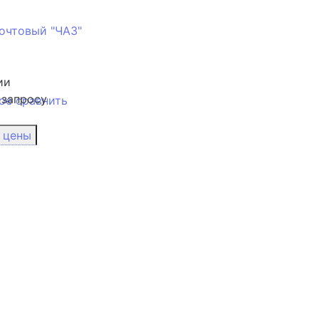
очтовый "ЧАЗ"
ии
 запросу
ое
сравнить