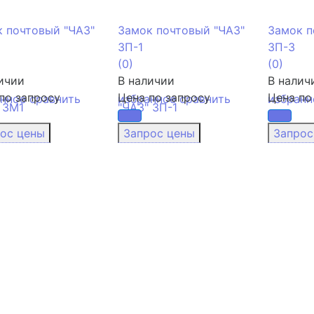
 почтовый "ЧАЗ"
Замок почтовый "ЧАЗ"
Замок п
ЗП-1
ЗП-3
(0)
(0)
ичии
В наличии
В налич
по запросу
Цена по запросу
Цена по
анное
сравнить
избранное
сравнить
избранн