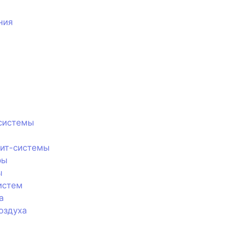
ния
системы
лит-системы
ры
ы
истем
а
оздуха