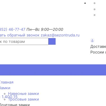
352) 46-77-47
Пн—Вс 9:00—20:00
ать обратный звонок
zakaz@sezontruda.ru
Доставк
России 
, РМП, РМТ, ОРМП для дорожных знаков
Главная
Замки
Навесные замки
 1.400.15
Тросовые замки
Почтовые замки