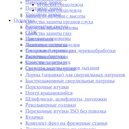
Навесные замки
Мужская спецодежда
Почтовые замки
Женская спецодежда
Тросовые замки
Защита от падения с высоты
Оснастка
Средства защиты органов слуха
Корончатые сверла
Средства защиты головы
СОЖ
Средства защиты глаз
Прихваты-прижимы
Наколенники
Цанговые патроны
Диэлектрические изделия
Токарные патроны для деревообработки
Сигнальный инвентарь
Защитные фартуки
Расточные головки
Средства защиты рук
Комплекты резцов
Средства защиты органов дыхания
Сверлильные патроны
Дорны (оправки) для сверлильных патронов
Быстрозажимные сверлильные патроны
Переходные втулки
Центр вращающийся
Шлифдиски, шлифленты, подложки
Револьверные головки
Переходные втулки ISO без поводка
Кулачки
Комплект фрез на фрезерные станки