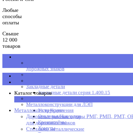
Любые
способы
оплаты
Свыше
12 000
товаров
Металлоконструкции
Дорожные рамные опоры РМГ, РМП, РМТ, ОРМП
дорожных знаков
Стеллажи металлические
Каталог товаров
Рольганг
Закладные детали
Закладные детали серия 1.400.15
Каталог товаров
Металлическая тара
×
Металлоконструкции для ЛЭП
Металлоконструкции
Узлы Крепления
Дорожные рамные опоры РМГ, РМП, РМТ, 
Оголовья/Накладки
Кронштейны
для дорожных знаков
Хомуты
Стеллажи металлические