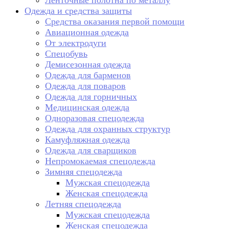
Ленточные полотна по металлу
Одежда и средства защиты
Средства оказания первой помощи
Авиационная одежда
От электродуги
Спецобувь
Демисезонная одежда
Одежда для барменов
Одежда для поваров
Одежда для горничных
Медицинская одежда
Одноразовая спецодежда
Одежда для охранных структур
Камуфляжная одежда
Одежда для сварщиков
Непромокаемая спецодежда
Зимняя спецодежда
Мужская спецодежда
Женская спецодежда
Летняя спецодежда
Мужская спецодежда
Женская спецодежда