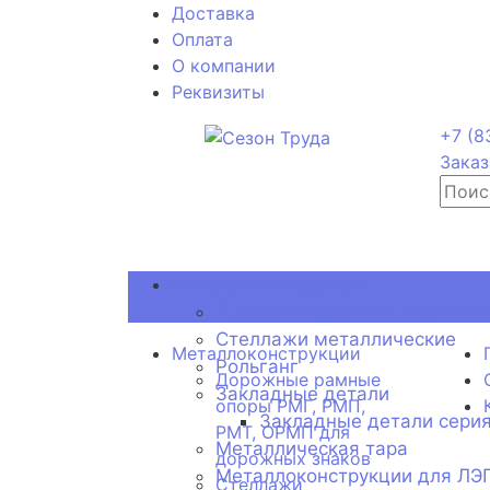
Доставка
Оплата
О компании
Реквизиты
+7 (8
Заказ
Металлоконструкции
Дорожные рамные опоры РМГ
Стеллажи металлические
Металлоконструкции
Рольганг
Дорожные рамные
Закладные детали
опоры РМГ, РМП,
Закладные детали серия
РМТ, ОРМП для
Металлическая тара
дорожных знаков
Металлоконструкции для ЛЭ
Стеллажи