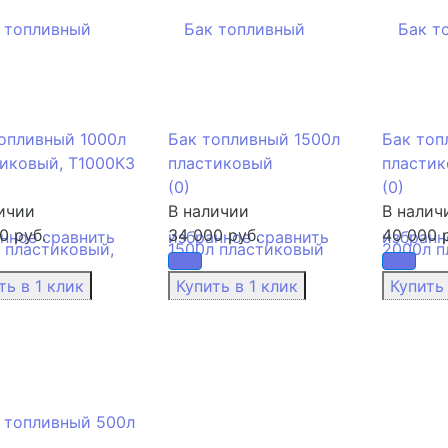
опливный 1000л
Бак топливный 1500л
Бак топ
иковый, Т1000КЗ
пластиковый
пласти
(0)
(0)
ичии
В наличии
В налич
0 руб.
34 000 руб.
40 000 
анное
сравнить
избранное
сравнить
избранн