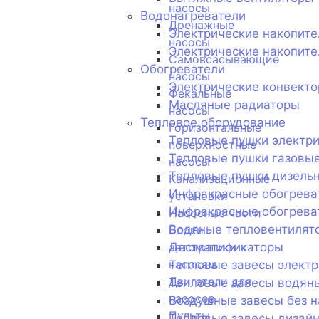
насосы
Водонагреватели
Дренажные
Электрические накопит
насосы
Электрические накопите
Самовсасывающие
Обогреватели
насосы
Электрические конвект
Фекальные
Масляные радиаторы
насосы
Тепловое оборудование
Горизонтальные
Тепловые пушки электр
поверхностные
Тепловые пушки газовы
насосы
Тепловые пушки дизель
Канализационные
Инфракрасные обогрева
установки
Инфракрасные обогрева
Насосные части
Водяные тепловентилят
Блоки
Дестратификаторы
автоматики к
насосам
Тепловые завесы электр
Двигатели для
Тепловые завесы водян
насосов
Воздушные завесы без н
Пульты
Тепловые завесы дизай