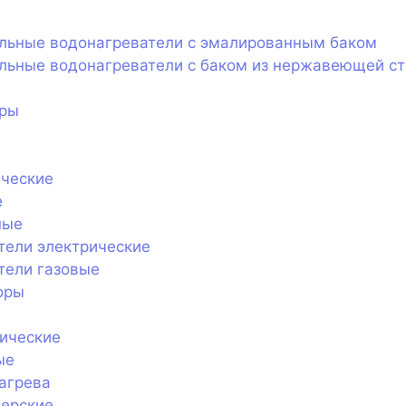
ельные водонагреватели с эмалированным баком
льные водонагреватели с баком из нержавеющей с
оры
ические
е
ные
тели электрические
тели газовые
оры
ические
ые
агрева
нерские