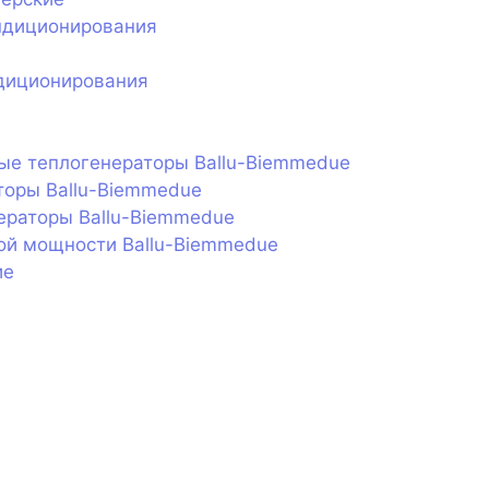
ндиционирования
диционирования
ые теплогенераторы Ballu-Biemmedue
торы Ballu-Biemmedue
ераторы Ballu-Biemmedue
ой мощности Ballu-Biemmedue
ие