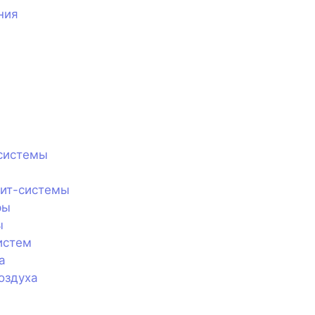
ния
системы
лит-системы
ры
ы
истем
а
оздуха