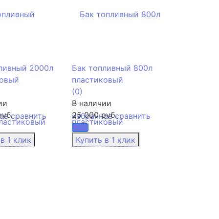
ливный 2000л
Бак топливный 800л
ковый
пластиковый
(0)
ии
В наличии
руб.
25 000 руб.
ое
сравнить
избранное
сравнить