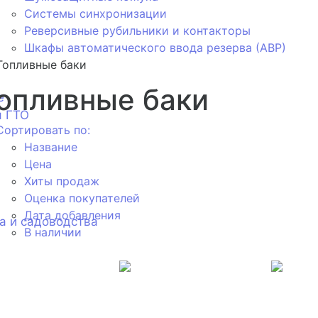
Системы синхронизации
Реверсивные рубильники и контакторы
Шкафы автоматического ввода резерва (АВР)
Топливные баки
опливные баки
е
я ГТО
Сортировать по:
Название
Цена
Хиты продаж
Оценка покупателей
Дата добавления
а и садоводства
В наличии