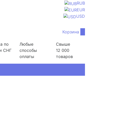
RUB
EUR
USD
Корзина
0
а по
Любые
Свыше
и СНГ
способы
12 000
оплаты
товаров