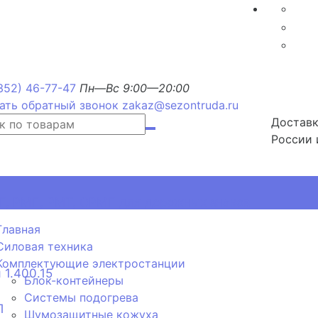
352) 46-77-47
Пн—Вс 9:00—20:00
ать обратный звонок
zakaz@sezontruda.ru
Доставк
России 
, РМП, РМТ, ОРМП для дорожных знаков
Главная
Силовая техника
Комплектующие электростанции
 1.400.15
Блок-контейнеры
Системы подогрева
П
Шумозащитные кожуха