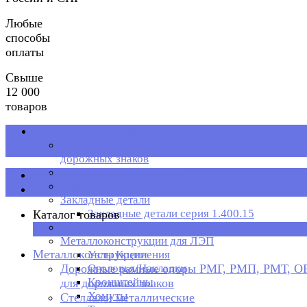
Любые
способы
оплаты
Свыше
12 000
товаров
Металлоконструкции
Дорожные рамные опоры РМГ, РМП, РМТ, ОРМП
дорожных знаков
Стеллажи металлические
Каталог товаров
Рольганг
Закладные детали
Закладные детали серия 1.400.15
Каталог товаров
Металлическая тара
×
Металлоконструкции для ЛЭП
Металлоконструкции
Узлы Крепления
Дорожные рамные опоры РМГ, РМП, РМТ, 
Оголовья/Накладки
Кронштейны
для дорожных знаков
Хомуты
Стеллажи металлические