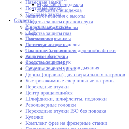
Навесные замки
Мужская спецодежда
Почтовые замки
Женская спецодежда
Тросовые замки
Защита от падения с высоты
Оснастка
Средства защиты органов слуха
Корончатые сверла
Средства защиты головы
СОЖ
Средства защиты глаз
Прихваты-прижимы
Наколенники
Цанговые патроны
Диэлектрические изделия
Токарные патроны для деревообработки
Сигнальный инвентарь
Защитные фартуки
Расточные головки
Средства защиты рук
Комплекты резцов
Средства защиты органов дыхания
Сверлильные патроны
Дорны (оправки) для сверлильных патронов
Быстрозажимные сверлильные патроны
Переходные втулки
Центр вращающийся
Шлифдиски, шлифленты, подложки
Револьверные головки
Переходные втулки ISO без поводка
Кулачки
Комплект фрез на фрезерные станки