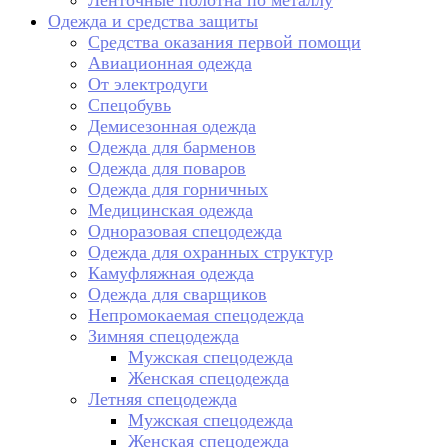
Ленточные полотна по металлу
Одежда и средства защиты
Средства оказания первой помощи
Авиационная одежда
От электродуги
Спецобувь
Демисезонная одежда
Одежда для барменов
Одежда для поваров
Одежда для горничных
Медицинская одежда
Одноразовая спецодежда
Одежда для охранных структур
Камуфляжная одежда
Одежда для сварщиков
Непромокаемая спецодежда
Зимняя спецодежда
Мужская спецодежда
Женская спецодежда
Летняя спецодежда
Мужская спецодежда
Женская спецодежда