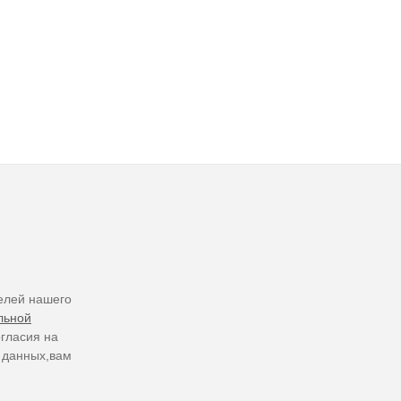
елей нашего
льной
огласия на
 данных,вам