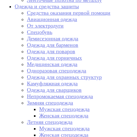
Ленточные полотна по металлу
Одежда и средства защиты
Средства оказания первой помощи
Авиационная одежда
От электродуги
Спецобувь
Демисезонная одежда
Одежда для барменов
Одежда для поваров
Одежда для горничных
Медицинская одежда
Одноразовая спецодежда
Одежда для охранных структур
Камуфляжная одежда
Одежда для сварщиков
Непромокаемая спецодежда
Зимняя спецодежда
Мужская спецодежда
Женская спецодежда
Летняя спецодежда
Мужская спецодежда
Женская спецодежда