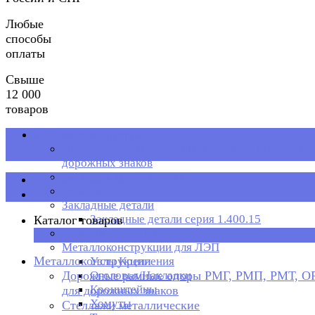
Любые
способы
оплаты
Свыше
12 000
товаров
Металлоконструкции
Дорожные рамные опоры РМГ, РМП, РМТ, ОРМП
дорожных знаков
Стеллажи металлические
Каталог товаров
Рольганг
Закладные детали
Закладные детали серия 1.400.15
Каталог товаров
Металлическая тара
×
Металлоконструкции для ЛЭП
Металлоконструкции
Узлы Крепления
Дорожные рамные опоры РМГ, РМП, РМТ, 
Оголовья/Накладки
Кронштейны
для дорожных знаков
Хомуты
Стеллажи металлические