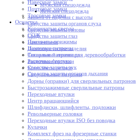
Навесные замки
Мужская спецодежда
Почтовые замки
Женская спецодежда
Тросовые замки
Защита от падения с высоты
Оснастка
Средства защиты органов слуха
Корончатые сверла
Средства защиты головы
СОЖ
Средства защиты глаз
Прихваты-прижимы
Наколенники
Цанговые патроны
Диэлектрические изделия
Токарные патроны для деревообработки
Сигнальный инвентарь
Защитные фартуки
Расточные головки
Средства защиты рук
Комплекты резцов
Средства защиты органов дыхания
Сверлильные патроны
Дорны (оправки) для сверлильных патронов
Быстрозажимные сверлильные патроны
Переходные втулки
Центр вращающийся
Шлифдиски, шлифленты, подложки
Револьверные головки
Переходные втулки ISO без поводка
Кулачки
Комплект фрез на фрезерные станки