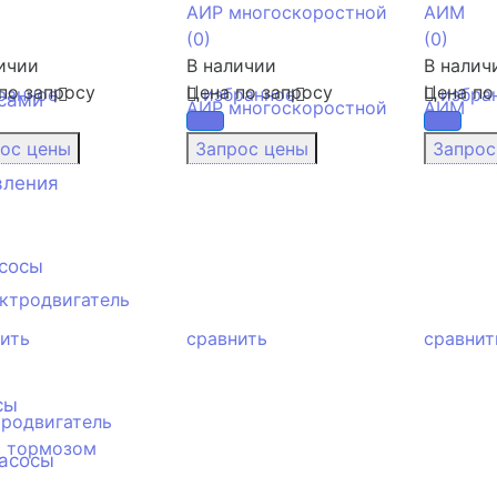
АИР многоскоростной
AИМ
(0)
(0)
ичии
В наличии
В налич
по запросу
Цена по запросу
Цена по
ранное
избранное
избра
сами
вления
сосы
ить
сравнить
сравнит
сы
родвигатель
с тормозом
асосы