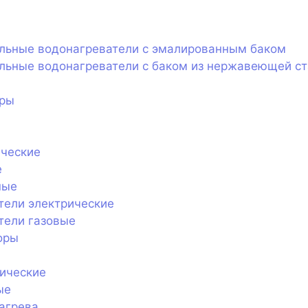
ельные водонагреватели с эмалированным баком
льные водонагреватели с баком из нержавеющей с
оры
ические
е
ные
тели электрические
тели газовые
оры
ические
ые
агрева