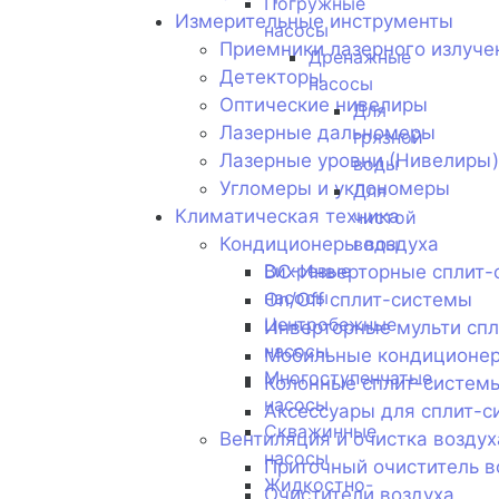
Погружные
Измерительные инструменты
насосы
Приемники лазерного излуче
Дренажные
Детекторы
насосы
Оптические нивелиры
Для
Лазерные дальномеры
грязной
Лазерные уровни (Нивелиры)
воды
Угломеры и уклономеры
Для
Климатическая техника
чистой
Кондиционеры воздуха
воды
Вихревые
DC-Инверторные сплит-
насосы
On/Off сплит-системы
Центробежные
Инверторные мульти сп
насосы
Мобильные кондиционе
Многоступенчатые
Колонные сплит-систем
насосы
Аксессуары для сплит-с
Скважинные
Вентиляция и очистка воздух
насосы
Приточный очиститель в
Жидкостно-
Очистители воздуха