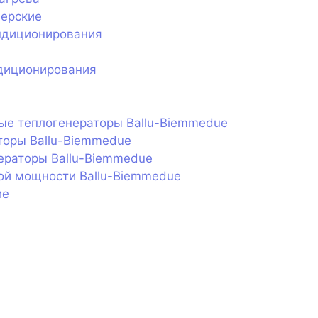
нерские
ндиционирования
диционирования
ые теплогенераторы Ballu-Biemmedue
торы Ballu-Biemmedue
ераторы Ballu-Biemmedue
ой мощности Ballu-Biemmedue
ие