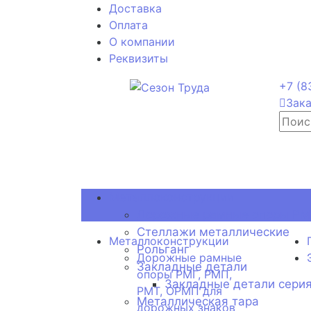
Доставка
Оплата
О компании
Реквизиты
+7 (8
Зака
Металлоконструкции
Дорожные рамные опоры РМГ
Стеллажи металлические
Металлоконструкции
Рольганг
Дорожные рамные
Закладные детали
опоры РМГ, РМП,
Закладные детали серия
РМТ, ОРМП для
Металлическая тара
дорожных знаков