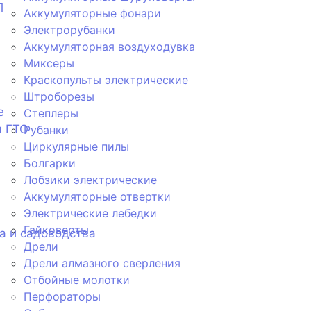
П
Аккумуляторные фонари
Электрорубанки
Аккумуляторная воздуходувка
Миксеры
Краскопульты электрические
Штроборезы
е
Степлеры
я ГТО
Рубанки
Циркулярные пилы
Болгарки
Лобзики электрические
Аккумуляторные отвертки
Электрические лебедки
Гайковерты
а и садоводства
Дрели
Дрели алмазного сверления
Отбойные молотки
Перфораторы