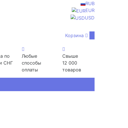
RUB
EUR
USD
Корзина
0
а по
Любые
Свыше
и СНГ
способы
12 000
оплаты
товаров