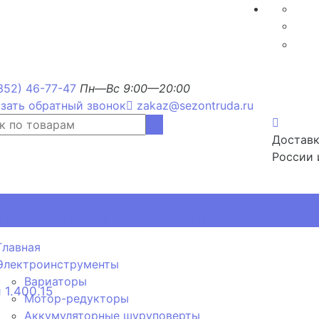
352) 46-77-47
Пн—Вс 9:00—20:00
зать обратный звонок
zakaz@sezontruda.ru
Доставк
России 
, РМП, РМТ, ОРМП для дорожных знаков
Главная
Электроинструменты
Вариаторы
 1.400.15
Мотор-редукторы
Аккумуляторные шуруповерты