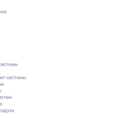
ния
системы
лит-системы
ры
ы
истем
а
оздуха