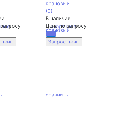
крановый
(0)
ии
В наличии
 запросу
Цена по запросу
нное
избранное
ь
сравнить