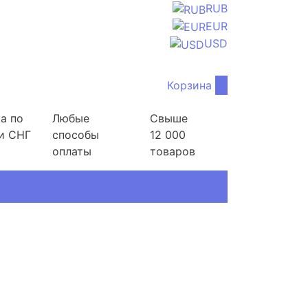
RUB
EUR
USD
Корзина
0
а по
Любые
Свыше
и СНГ
способы
12 000
оплаты
товаров