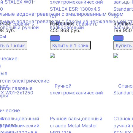
й STALEX W01-
электромеханический
вальцы 
50
STALEX ESR-1300х4.5
Standart
ельные водонагреватели с эмалированным баком
(0)
(0)
льные водонагреватели с баком из нержавеющей с
ичии
В наличии
В налич
анное
сравнить
избранное
сравнить
избранн
08 руб.
455 868 руб.
199 950 
оры
ические
е
ные
тели электрические
тели газовые
оры
ические
ые
ок вальцовочный
Ручной вальцовочный
Станок 
агрева
тромеханический
станок Metal Master
ручной 
нерские
X ESR-1300x6.5
MSR 1215
STALEX 