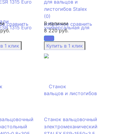
ESR 1315 Euro
для вальцов и
листогибов Stalex
(0)
тали
ии
В наличии
ое
сравнить
избранное
сравнить
руб.
8 220 руб.
вальцовочный
Станок вальцовочный
настольный
электромеханический
W01-0.8х305
STALEX ESR-1550х3.5