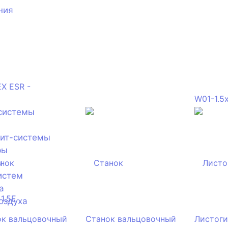
ния
системы
лит-системы
ры
ы
истем
а
оздуха
ок вальцовочный
Станок вальцовочный
Листог