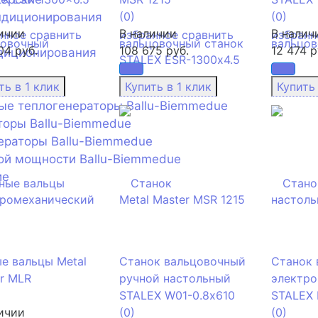
(0)
(0)
ндиционирования
ичии
В наличии
В налич
анное
сравнить
избранное
сравнить
избранн
04 руб.
108 675 руб.
12 474 р
диционирования
ые теплогенераторы Ballu-Biemmedue
торы Ballu-Biemmedue
ераторы Ballu-Biemmedue
ой мощности Ballu-Biemmedue
ие
е вальцы Metаl
Станок вальцовочный
Станок 
r MLR
ручной настольный
электро
STALEX W01-0.8х610
STALEX 
ичии
(0)
(0)