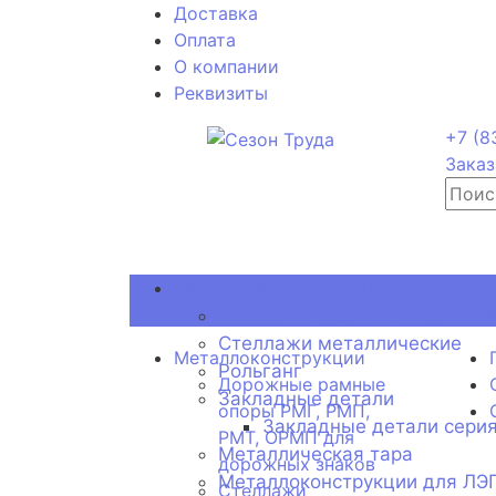
Доставка
Оплата
О компании
Реквизиты
+7 (8
Заказ
Металлоконструкции
Дорожные рамные опоры РМГ
Стеллажи металлические
Металлоконструкции
Рольганг
Дорожные рамные
Закладные детали
опоры РМГ, РМП,
Закладные детали серия
РМТ, ОРМП для
Металлическая тара
дорожных знаков
Металлоконструкции для ЛЭ
Стеллажи