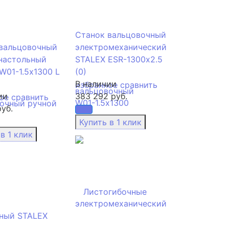
Станок вальцовочный
вальцовочный
электромеханический
настольный
STALEX ESR-1300х2.5
W01-1.5х1300 L
(0)
В наличии
избранное
сравнить
ии
383 292 руб.
ое
сравнить
уб.