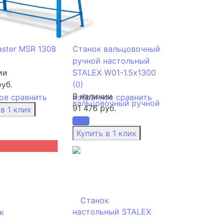
aster MSR 1308
Станок вальцовочный
ручной настольный
ии
STALEX W01-1.5х1300
уб.
(0)
В наличии
ое
сравнить
избранное
сравнить
91 476 руб.