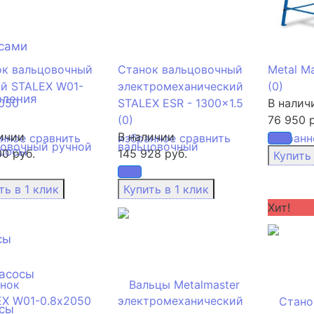
сами
ок вальцовочный
Станок вальцовочный
Metal M
й STALEX W01-
электромеханический
(0)
вления
050
STALEX ESR - 1300x1.5
В налич
(0)
76 950 р
ичии
В наличии
анное
сравнить
избранное
сравнить
избранн
сосы
00 руб.
145 928 руб.
Хит!
сы
асосы
сы