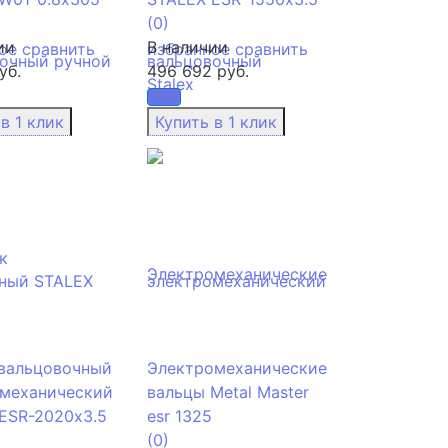
(0)
ии
В наличии
ое
сравнить
избранное
сравнить
уб.
496 692 руб.
вальцовочный
Электромеханические
механический
вальцы Metal Master
ESR-2020х3.5
esr 1325
(0)