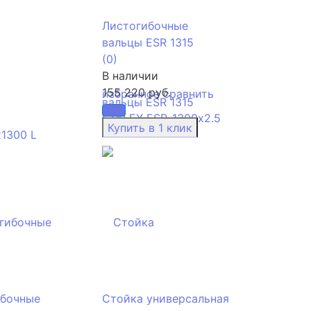
Листогибочные
вальцы ESR 1315
(0)
В наличии
155 220 руб.
избранное
сравнить
ибочные
Стойка универсальная