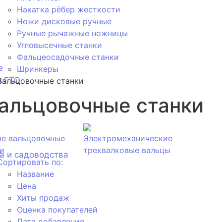
Накатка рёбер жесткости
Ножи дисковые ручные
Ручные рычажные ножницы
Угловысечные станки
Фальцеосадочные станки
е
Шринкеры
я ГТО
Вальцовочные станки
альцовочные станки
ые вальцовочные
Электромеханические
и
трехвалковые вальцы
а и садоводства
Сортировать по:
Название
Цена
Хиты продаж
Оценка покупателей
Дата добавления