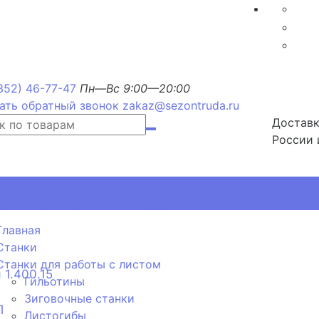
352) 46-77-47
Пн—Вс 9:00—20:00
ать обратный звонок
zakaz@sezontruda.ru
Доставк
России 
, РМП, РМТ, ОРМП для дорожных знаков
Главная
Станки
Станки для работы с листом
 1.400.15
Гильотины
Зиговочные станки
П
Листогибы