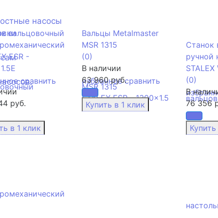
ностные насосы
овки
ок вальцовочный
Вальцы Metalmaster
тромеханический
MSR 1315
Станок 
X ESR -
(0)
ручной 
осам
1.5E
В наличии
STALEX 
63 960 руб.
(0)
анное
сравнить
избранное
сравнить
насосов
ичии
В налич
избранн
44 руб.
76 356 р