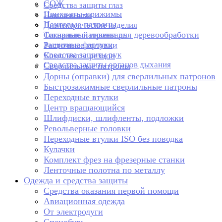
СОЖ
Средства защиты глаз
Прихваты-прижимы
Наколенники
Цанговые патроны
Диэлектрические изделия
Токарные патроны для деревообработки
Сигнальный инвентарь
Защитные фартуки
Расточные головки
Средства защиты рук
Комплекты резцов
Средства защиты органов дыхания
Сверлильные патроны
Дорны (оправки) для сверлильных патронов
Быстрозажимные сверлильные патроны
Переходные втулки
Центр вращающийся
Шлифдиски, шлифленты, подложки
Револьверные головки
Переходные втулки ISO без поводка
Кулачки
Комплект фрез на фрезерные станки
Ленточные полотна по металлу
Одежда и средства защиты
Средства оказания первой помощи
Авиационная одежда
От электродуги