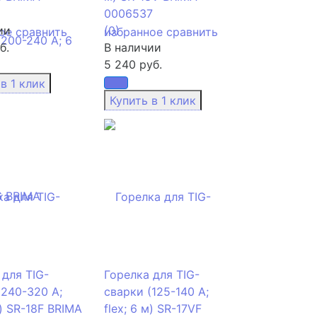
0006537
ии
(0)
ое
сравнить
избранное
сравнить
б.
В наличии
5 240 руб.
 для TIG-
Горелка для TIG-
(240-320 А;
сварки (125-140 А;
м) SR-18F BRIMA
flex; 6 м) SR-17VF