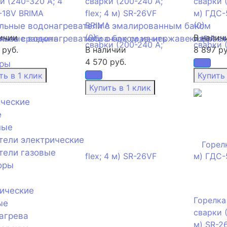
и (240-320 А; 4
сварки (200-240 А;
сварки (
-18V BRIMA
flex; 4 м) SR-26VF
м) ГДС-
BRIMA
(0)
ельные водонагреватели с эмалированным баком
ичии
(0)
В налич
льные водонагреватели с баком из нержавеющей с
анное
сравнить
избранное
сравнить
избранн
 руб.
В наличии
8 897 ру
4 570 руб.
оры
ические
е
ные
тели электрические
тели газовые
оры
ические
Горелка
ые
сварки 
агрева
м) SR-2