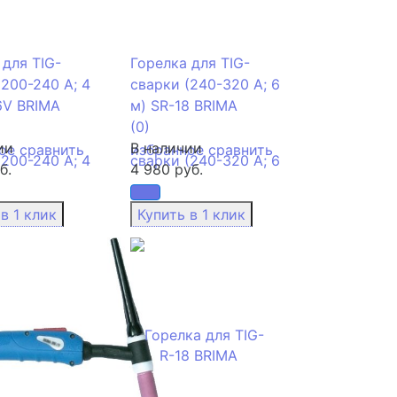
 для TIG-
Горелка для TIG-
(200-240 А; 4
сварки (240-320 А; 6
6V BRIMA
м) SR-18 BRIMA
(0)
ии
В наличии
ое
сравнить
избранное
сравнить
б.
4 980 руб.