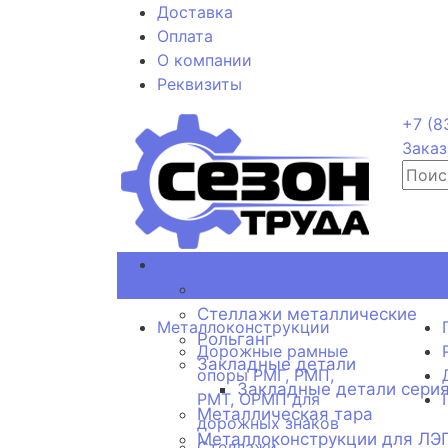
Доставка
Оплата
О компании
Реквизиты
+7 (8
Заказ
Металлоконструкции
Дорожные рамные опоры РМГ
Стеллажи металлические
Металлоконструкции
Рольганг
Дорожные рамные
Закладные детали
опоры РМГ, РМП,
Закладные детали серия
РМТ, ОРМП для
Металлическая тара
дорожных знаков
Металлоконструкции для ЛЭ
Стеллажи