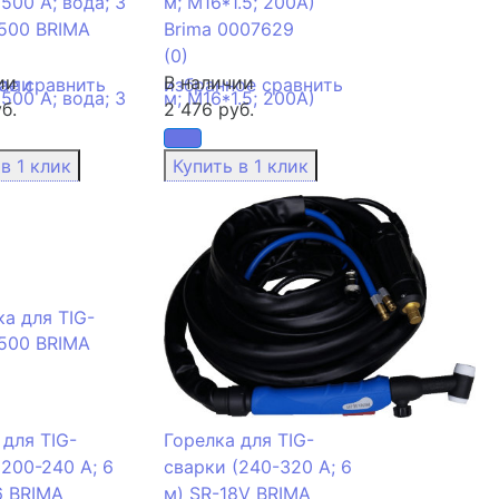
500 А; вода; 3
м; М16*1.5; 200А)
500 BRIMA
Brima 0007629
(0)
ии
В наличии
тали
ое
сравнить
избранное
сравнить
б.
2 476 руб.
 для TIG-
Горелка для TIG-
(200-240 А; 6
сварки (240-320 А; 6
6 BRIMA
м) SR-18V BRIMA