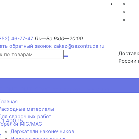
352) 46-77-47
Пн—Вс 9:00—20:00
ать обратный звонок
zakaz@sezontruda.ru
Доставк
России 
, РМП, РМТ, ОРМП для дорожных знаков
Главная
Расходные материалы
Для сварочных работ
 1.400.15
Горелки MIG/MAG
Держатели наконечников
П
Направляющие каналы