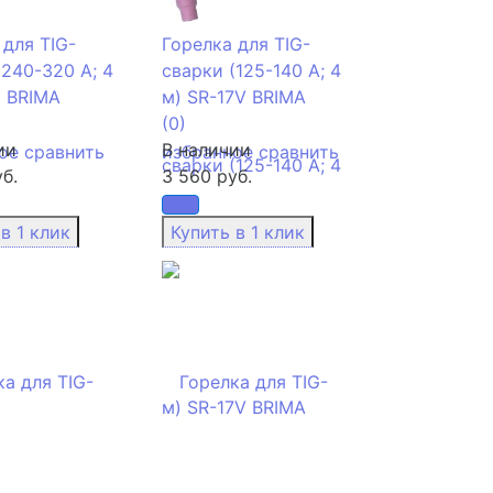
 для TIG-
Горелка для TIG-
(240-320 А; 4
сварки (125-140 А; 4
8 BRIMA
м) SR-17V BRIMA
(0)
ии
В наличии
ое
сравнить
избранное
сравнить
б.
3 560 руб.