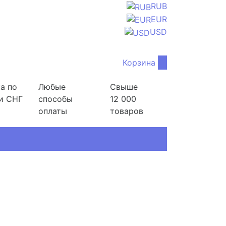
RUB
EUR
USD
Корзина
0
а по
Любые
Свыше
и СНГ
способы
12 000
оплаты
товаров