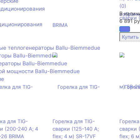
нерские
(0)
ндиционирования
В налич
избранн
6 891 ру
диционирования
ые теплогенераторы Ballu-Biemmedue
торы Ballu-Biemmedue
ераторы Ballu-Biemmedue
ой мощности Ballu-Biemmedue
ие
ка для TIG-
Горелка для TIG-
Горелка
и (200-240 А; 4
сварки (125-140 А;
сварки 
-26 BRIMA
flex; 4 м) SR-17VF
flex; 6 