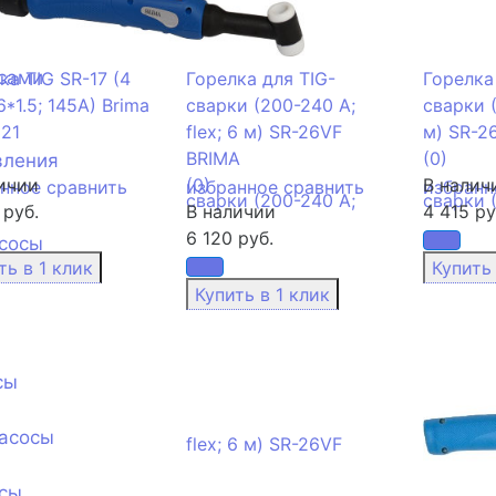
сами
ка TIG SR-17 (4
Горелка для TIG-
Горелка
6*1.5; 145А) Brima
сварки (200-240 А;
сварки 
21
flex; 6 м) SR-26VF
м) SR-2
BRIMA
(0)
вления
ичии
(0)
В налич
анное
сравнить
избранное
сравнить
избранн
 руб.
В наличии
4 415 ру
6 120 руб.
сосы
сы
асосы
сы