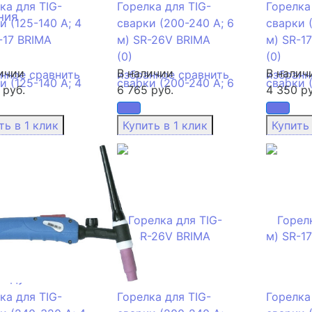
ка для TIG-
Горелка для TIG-
Горелка
ния
и (125-140 А; 4
сварки (200-240 А; 6
сварки (
-17 BRIMA
м) SR-26V BRIMA
м) SR-1
(0)
(0)
ичии
В наличии
В налич
анное
сравнить
избранное
сравнить
избранн
 руб.
6 765 руб.
4 350 ру
системы
лит-системы
ры
ы
истем
а
оздуха
ка для TIG-
Горелка для TIG-
Горелка