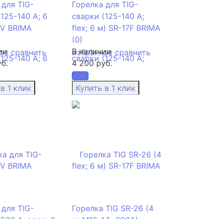
 для TIG-
Горелка для TIG-
125-140 А; 6
сварки (125-140 А;
7V BRIMA
flex; 6 м) SR-17F BRIMA
(0)
ии
В наличии
ое
сравнить
избранное
сравнить
б.
4 200 руб.
 для TIG-
Горелка TIG SR-26 (4