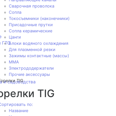
Сварочная проволока
Сопла
Токосъемники (наконечники)
Присадочные прутки
Сопла керамические
е
Цанги
я ГТО
Блоки водяного охлаждения
Для плазменной резки
Зажимы контактные (массы)
ММА
Электрододержатели
Прочие аксессуары
Горелки TIG
а и садоводства
орелки TIG
Сортировать по:
Название