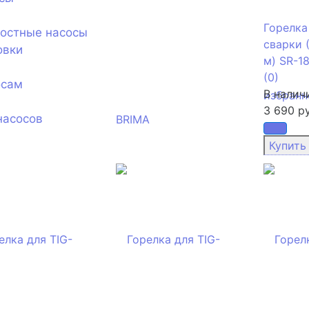
Горелка
ностные насосы
сварки 
овки
м) SR-1
(0)
осам
В налич
избранн
3 690 ру
насосов