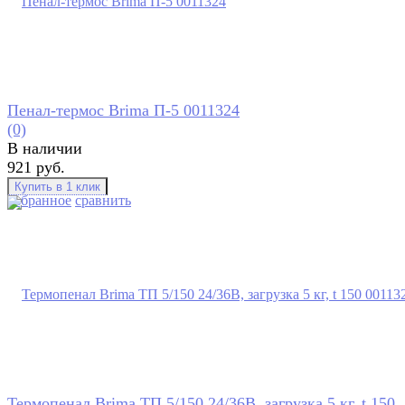
Пенал-термос Brima П-5 0011324
(0)
В наличии
921 руб.
избранное
сравнить
Термопенал Brima ТП 5/150 24/36В, загрузка 5 кг, t 150