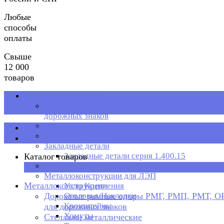
Любые
способы
оплаты
Свыше
12 000
товаров
Металлоконструкции
Дорожные рамные опоры РМГ, РМП, РМТ, ОРМП
дорожных знаков
Стеллажи металлические
Каталог товаров
Рольганг
Закладные детали
Закладные детали серия 1.400.15
Каталог товаров
Металлическая тара
×
Металлоконструкции для ЛЭП
Металлоконструкции
Узлы Крепления
Дорожные рамные опоры РМГ, РМП, РМТ, 
Оголовья/Накладки
Кронштейны
для дорожных знаков
Хомуты
Стеллажи металлические