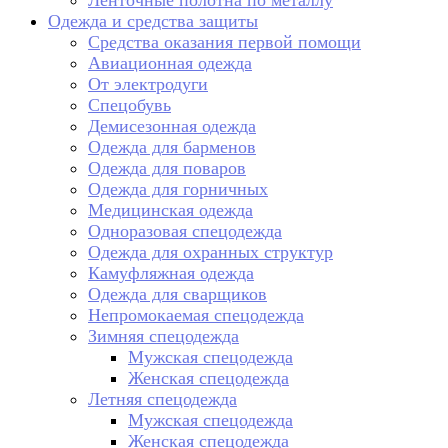
Ленточные полотна по металлу
Одежда и средства защиты
Средства оказания первой помощи
Авиационная одежда
От электродуги
Спецобувь
Демисезонная одежда
Одежда для барменов
Одежда для поваров
Одежда для горничных
Медицинская одежда
Одноразовая спецодежда
Одежда для охранных структур
Камуфляжная одежда
Одежда для сварщиков
Непромокаемая спецодежда
Зимняя спецодежда
Мужская спецодежда
Женская спецодежда
Летняя спецодежда
Мужская спецодежда
Женская спецодежда