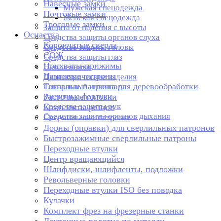
Навесные замки
Мужская спецодежда
Почтовые замки
Женская спецодежда
Тросовые замки
Защита от падения с высоты
Оснастка
Средства защиты органов слуха
Корончатые сверла
Средства защиты головы
СОЖ
Средства защиты глаз
Прихваты-прижимы
Наколенники
Цанговые патроны
Диэлектрические изделия
Токарные патроны для деревообработки
Сигнальный инвентарь
Защитные фартуки
Расточные головки
Средства защиты рук
Комплекты резцов
Средства защиты органов дыхания
Сверлильные патроны
Дорны (оправки) для сверлильных патронов
Быстрозажимные сверлильные патроны
Переходные втулки
Центр вращающийся
Шлифдиски, шлифленты, подложки
Револьверные головки
Переходные втулки ISO без поводка
Кулачки
Комплект фрез на фрезерные станки