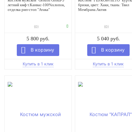
Костюм мужской "Gerkon Gorka-5"
Костюм "ГЕРКОН-ЛЕТО" куртк
летний кмф т.Канвас-100%хлопок,
брюки, цвет: Хаки, ткань: Твил
отделка рип-стоп "Атака"
Мембрана.Актив
(0)
(0)
5 800 руб.
5 040 руб.