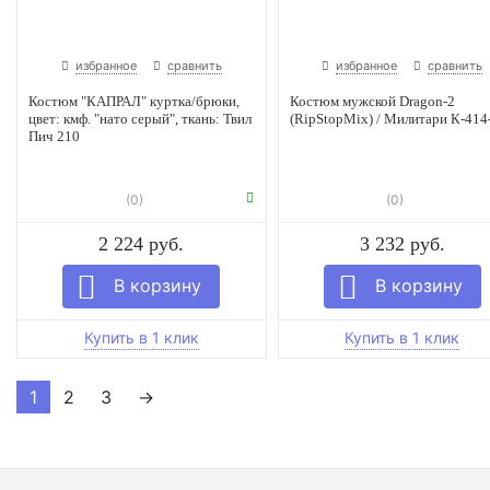
избранное
сравнить
избранное
сравнить
Костюм "КАПРАЛ" куртка/брюки,
Костюм мужской Dragon-2
цвет: кмф. "нато серый", ткань: Твил
(RipStopMix) / Милитари К-414
Пич 210
(0)
(0)
2 224 руб.
3 232 руб.
1
2
3
→