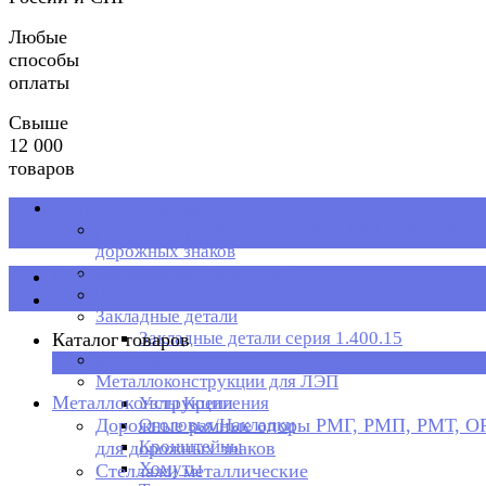
Любые
способы
оплаты
Свыше
12 000
товаров
Металлоконструкции
Дорожные рамные опоры РМГ, РМП, РМТ, ОРМП
дорожных знаков
Стеллажи металлические
Каталог товаров
Рольганг
Закладные детали
Закладные детали серия 1.400.15
Каталог товаров
Металлическая тара
×
Металлоконструкции для ЛЭП
Металлоконструкции
Узлы Крепления
Дорожные рамные опоры РМГ, РМП, РМТ, 
Оголовья/Накладки
Кронштейны
для дорожных знаков
Хомуты
Стеллажи металлические