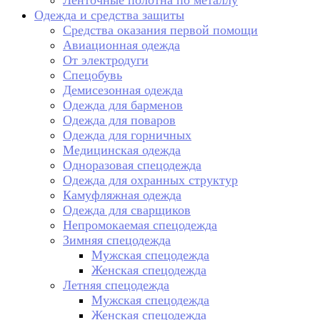
Ленточные полотна по металлу
Одежда и средства защиты
Средства оказания первой помощи
Авиационная одежда
От электродуги
Спецобувь
Демисезонная одежда
Одежда для барменов
Одежда для поваров
Одежда для горничных
Медицинская одежда
Одноразовая спецодежда
Одежда для охранных структур
Камуфляжная одежда
Одежда для сварщиков
Непромокаемая спецодежда
Зимняя спецодежда
Мужская спецодежда
Женская спецодежда
Летняя спецодежда
Мужская спецодежда
Женская спецодежда