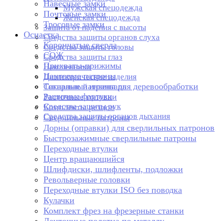
Навесные замки
Мужская спецодежда
Почтовые замки
Женская спецодежда
Тросовые замки
Защита от падения с высоты
Оснастка
Средства защиты органов слуха
Корончатые сверла
Средства защиты головы
СОЖ
Средства защиты глаз
Прихваты-прижимы
Наколенники
Цанговые патроны
Диэлектрические изделия
Токарные патроны для деревообработки
Сигнальный инвентарь
Защитные фартуки
Расточные головки
Средства защиты рук
Комплекты резцов
Средства защиты органов дыхания
Сверлильные патроны
Дорны (оправки) для сверлильных патронов
Быстрозажимные сверлильные патроны
Переходные втулки
Центр вращающийся
Шлифдиски, шлифленты, подложки
Револьверные головки
Переходные втулки ISO без поводка
Кулачки
Комплект фрез на фрезерные станки