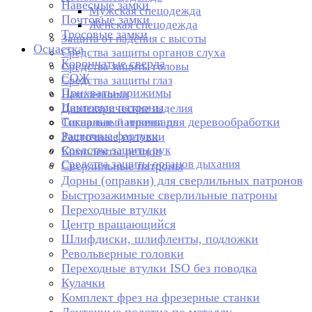
Навесные замки
Мужская спецодежда
Почтовые замки
Женская спецодежда
Тросовые замки
Защита от падения с высоты
Оснастка
Средства защиты органов слуха
Корончатые сверла
Средства защиты головы
СОЖ
Средства защиты глаз
Прихваты-прижимы
Наколенники
Цанговые патроны
Диэлектрические изделия
Токарные патроны для деревообработки
Сигнальный инвентарь
Защитные фартуки
Расточные головки
Средства защиты рук
Комплекты резцов
Средства защиты органов дыхания
Сверлильные патроны
Дорны (оправки) для сверлильных патронов
Быстрозажимные сверлильные патроны
Переходные втулки
Центр вращающийся
Шлифдиски, шлифленты, подложки
Револьверные головки
Переходные втулки ISO без поводка
Кулачки
Комплект фрез на фрезерные станки