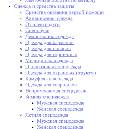
Ленточные полотна по металлу
Одежда и средства защиты
Средства оказания первой помощи
Авиационная одежда
От электродуги
Спецобувь
Демисезонная одежда
Одежда для барменов
Одежда для поваров
Одежда для горничных
Медицинская одежда
Одноразовая спецодежда
Одежда для охранных структур
Камуфляжная одежда
Одежда для сварщиков
Непромокаемая спецодежда
Зимняя спецодежда
Мужская спецодежда
Женская спецодежда
Летняя спецодежда
Мужская спецодежда
Женская спецодежда