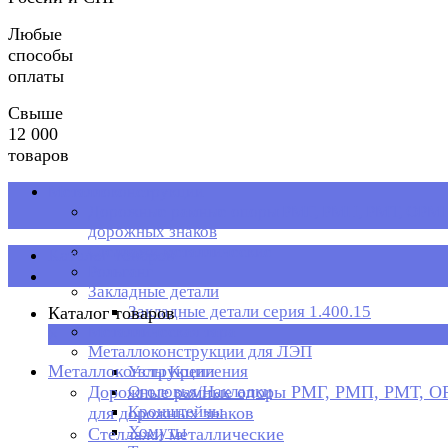
Любые
способы
оплаты
Свыше
12 000
товаров
Металлоконструкции
Дорожные рамные опоры РМГ, РМП, РМТ, ОРМП
дорожных знаков
Стеллажи металлические
Каталог товаров
Рольганг
Закладные детали
Закладные детали серия 1.400.15
Каталог товаров
Металлическая тара
×
Металлоконструкции для ЛЭП
Металлоконструкции
Узлы Крепления
Дорожные рамные опоры РМГ, РМП, РМТ, 
Оголовья/Накладки
Кронштейны
для дорожных знаков
Хомуты
Стеллажи металлические