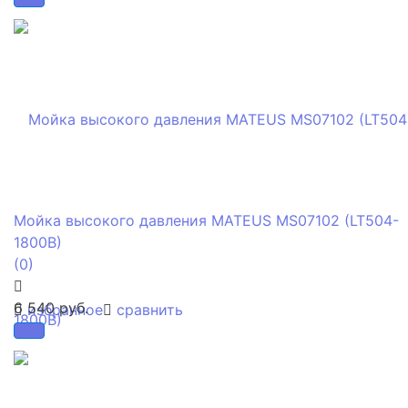
Мойка высокого давления MATEUS MS07102 (LT504-
1800B)
(0)
6 540 руб.
избранное
сравнить