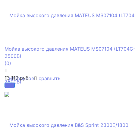
Мойка высокого давления MATEUS MS07104 (LT704G
2500B)
(0)
13 119 руб.
избранное
сравнить