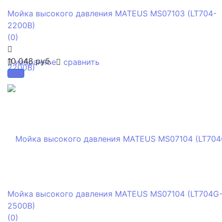
Мойка высокого давления MATEUS MS07103 (LT704-
2200B)
(0)
10 048 руб.
избранное
сравнить
Мойка высокого давления MATEUS MS07104 (LT704G
2500B)
(0)