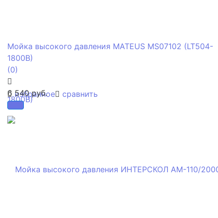
Мойка высокого давления MATEUS MS07102 (LT504-
1800B)
(0)
6 540 руб.
избранное
сравнить