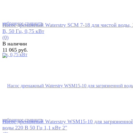
избранное
сравнить
Насос дренажный Waterstry SCM 7-18 для чистой воды, 
В, 50 Гц, 0,75 кВт
(0)
В наличии
11 065 руб.
избранное
сравнить
Насос дренажный Waterstry WSM15-10 для загрязненно
воды 220 В 50 Гц 1,1 кВт 2"