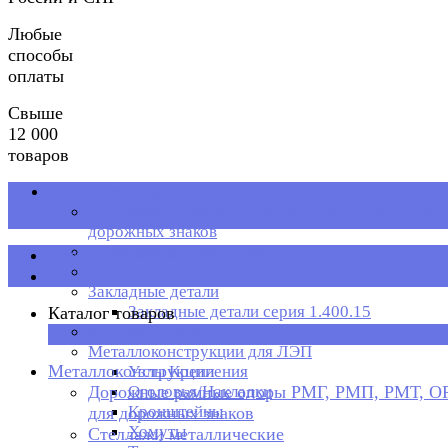
Любые
способы
оплаты
Свыше
12 000
товаров
Металлоконструкции
Дорожные рамные опоры РМГ, РМП, РМТ, ОРМП
дорожных знаков
Стеллажи металлические
Каталог товаров
Рольганг
Закладные детали
Закладные детали серия 1.400.15
Каталог товаров
Металлическая тара
×
Металлоконструкции для ЛЭП
Металлоконструкции
Узлы Крепления
Дорожные рамные опоры РМГ, РМП, РМТ, 
Оголовья/Накладки
Кронштейны
для дорожных знаков
Хомуты
Стеллажи металлические