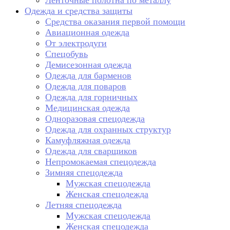
Ленточные полотна по металлу
Одежда и средства защиты
Средства оказания первой помощи
Авиационная одежда
От электродуги
Спецобувь
Демисезонная одежда
Одежда для барменов
Одежда для поваров
Одежда для горничных
Медицинская одежда
Одноразовая спецодежда
Одежда для охранных структур
Камуфляжная одежда
Одежда для сварщиков
Непромокаемая спецодежда
Зимняя спецодежда
Мужская спецодежда
Женская спецодежда
Летняя спецодежда
Мужская спецодежда
Женская спецодежда