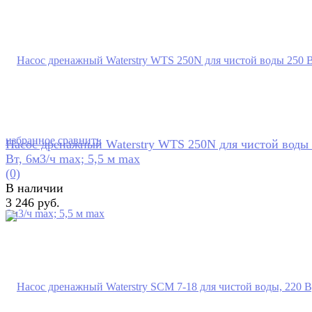
избранное
сравнить
Насос дренажный Waterstry WTS 250N для чистой воды
Вт, 6м3/ч max; 5,5 м max
(0)
В наличии
3 246 руб.