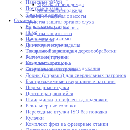
Навесные замки
Мужская спецодежда
Почтовые замки
Женская спецодежда
Тросовые замки
Защита от падения с высоты
Оснастка
Средства защиты органов слуха
Корончатые сверла
Средства защиты головы
СОЖ
Средства защиты глаз
Прихваты-прижимы
Наколенники
Цанговые патроны
Диэлектрические изделия
Токарные патроны для деревообработки
Сигнальный инвентарь
Защитные фартуки
Расточные головки
Средства защиты рук
Комплекты резцов
Средства защиты органов дыхания
Сверлильные патроны
Дорны (оправки) для сверлильных патронов
Быстрозажимные сверлильные патроны
Переходные втулки
Центр вращающийся
Шлифдиски, шлифленты, подложки
Револьверные головки
Переходные втулки ISO без поводка
Кулачки
Комплект фрез на фрезерные станки