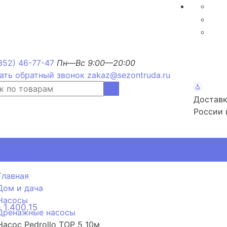
352) 46-77-47
Пн—Вс 9:00—20:00
ать обратный звонок
zakaz@sezontruda.ru
Доставк
России 
, РМП, РМТ, ОРМП для дорожных знаков
Главная
Дом и дача
Насосы
 1.400.15
Дренажные насосы
Насос Pedrollo TOP 5 10м