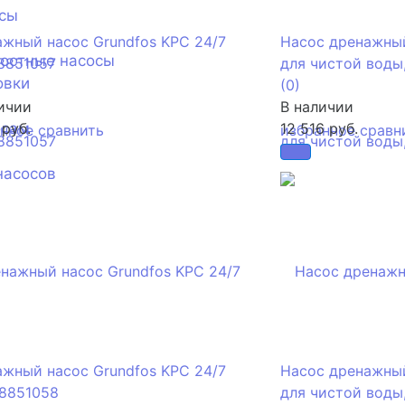
сы
жный насос Grundfos KPC 24/7
Насос дренажный
ностные насосы
8851057
для чистой воды, 
овки
(0)
ичии
В наличии
осам
 руб.
12 516 руб.
анное
сравнить
избранное
сравн
насосов
жный насос Grundfos KPC 24/7
Насос дренажный
98851058
для чистой воды, 