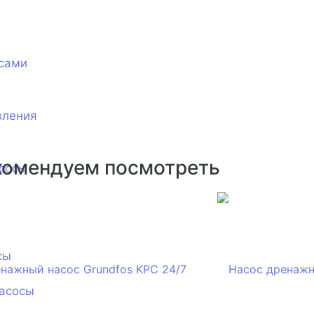
сами
вления
комендуем посмотреть
сосы
сы
асосы