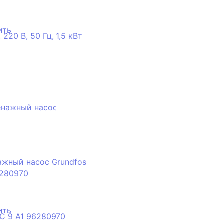
ить
жный насос Grundfos
96280970
ить