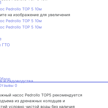
П
те на изображение для увеличения
е
я ГТО
Обзор
а и садоводства
Отзывы
0
жный насос Pedrollo ТОР5 рекомендуется
одъема из дренажных колодцев и
тей условно чистой воды без наличия