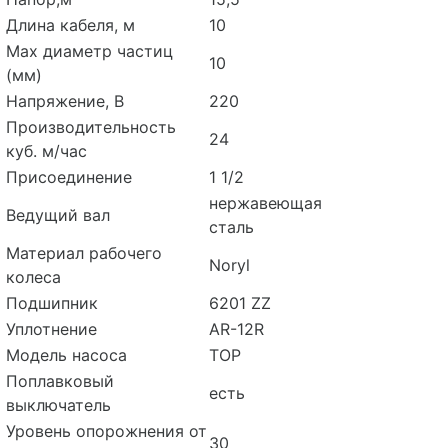
Длина кабеля, м
10
Мах диаметр частиц
10
(мм)
Напряжение, В
220
Производительность
24
куб. м/час
Присоединение
1 1/2
нержавеющая
Ведущий вал
сталь
Материал рабочего
Noryl
колеса
Подшипник
6201 ZZ
Уплотнение
AR-12R
Модель насоса
TOP
Поплавковый
есть
выключатель
Уровень опорожнения от
30