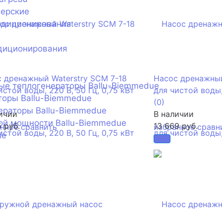
нерские
ндиционирования
диционирования
 дренажный Waterstry SCM 7-18
Насос дренажный
ые теплогенераторы Ballu-Biemmedue
истой воды, 220 В, 50 Гц, 0,75 кВт
для чистой воды,
торы Ballu-Biemmedue
(0)
ераторы Ballu-Biemmedue
ичии
В наличии
ой мощности Ballu-Biemmedue
5 руб.
13 669 руб.
анное
сравнить
избранное
сравн
ие