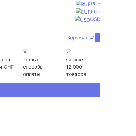
RUB
EUR
USD
Корзина
0
а по
Любые
Свыше
и СНГ
способы
12 000
оплаты
товаров