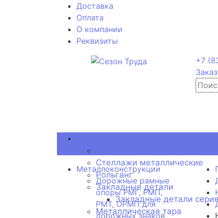
Доставка
Оплата
О компании
Реквизиты
+7 (8
Заказ
Металлоконструкции
Дорожные рамные опоры РМГ
Стеллажи металлические
Металлоконструкции
Рольганг
Дорожные рамные
Закладные детали
опоры РМГ, РМП,
Закладные детали серия
РМТ, ОРМП для
Металлическая тара
дорожных знаков