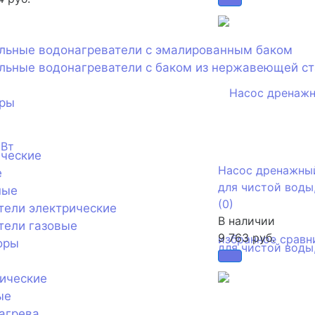
ельные водонагреватели с эмалированным баком
льные водонагреватели с баком из нержавеющей с
оры
ические
Насос дренажный
е
для чистой воды,
ные
(0)
тели электрические
В наличии
тели газовые
9 763 руб.
избранное
сравн
оры
ические
ые
агрева