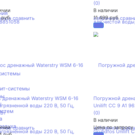
(0)
ичии
В наличии
ния
 руб.
11 499 руб.
анное
сравнить
избранное
сравн
системы
лит-системы
ры
 дренажный Waterstry WSM 6-16
Погружной дрена
ы
агрязненной воды 220 В, 50 Гц,
Unilift CC 9 A1 
истем
кВт
(0)
а
В наличии
оздуха
ичии
Цена по запросу
анное
сравнить
избранное
сравн
4 руб.