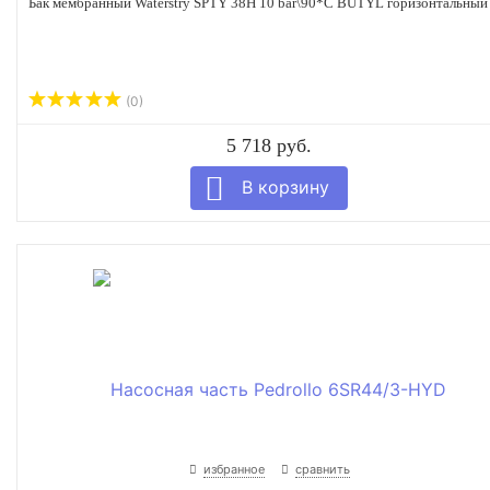
Бак мембранный Waterstry SPTY 38H 10 bar\90*C BUTYL горизонтальный
(0)
5 718 руб.
избранное
сравнить