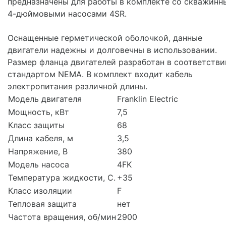
предназначены для работы в комплекте со скважин
4-дюймовыми насосами 4SR.
Оснащенные герметической оболочкой, данные
двигатели надежны и долговечны в использовании.
Размер фланца двигателей разработан в соответстви
стандартом NEMA. В комплект входит кабель
электропитания различной длины.
Модель двигателя
Franklin Electric
Мощность, кВт
7,5
Класс защиты
68
Длина кабеля, м
3,5
Напряжение, В
380
Модель насоса
4FK
Температура жидкости, С.
+35
Класс изоляции
F
Тепловая защита
нет
Частота вращения, об/мин
2900