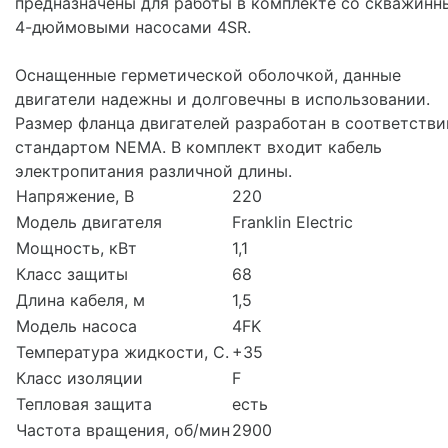
предназначены для работы в комплекте со скважин
4-дюймовыми насосами 4SR.
Оснащенные герметической оболочкой, данные
двигатели надежны и долговечны в использовании.
Размер фланца двигателей разработан в соответстви
стандартом NEMA. В комплект входит кабель
электропитания различной длины.
Напряжение, В
220
Модель двигателя
Franklin Electric
Мощность, кВт
1,1
Класс защиты
68
Длина кабеля, м
1,5
Модель насоса
4FK
Температура жидкости, С.
+35
Класс изоляции
F
Тепловая защита
есть
Частота вращения, об/мин
2900