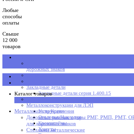
Любые
способы
оплаты
Свыше
12 000
товаров
Металлоконструкции
Дорожные рамные опоры РМГ, РМП, РМТ, ОРМП
дорожных знаков
Стеллажи металлические
Каталог товаров
Рольганг
Закладные детали
Закладные детали серия 1.400.15
Каталог товаров
Металлическая тара
×
Металлоконструкции для ЛЭП
Металлоконструкции
Узлы Крепления
Дорожные рамные опоры РМГ, РМП, РМТ, 
Оголовья/Накладки
Кронштейны
для дорожных знаков
Хомуты
Стеллажи металлические