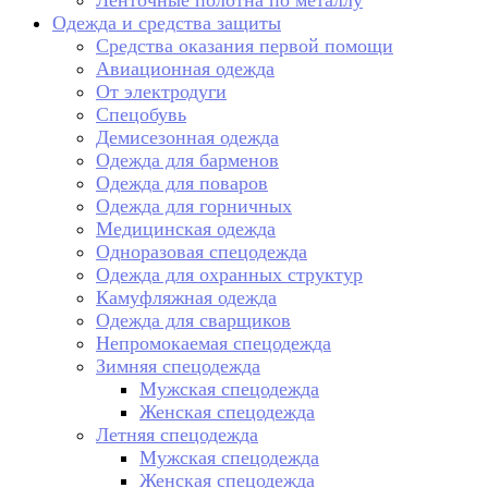
Ленточные полотна по металлу
Одежда и средства защиты
Средства оказания первой помощи
Авиационная одежда
От электродуги
Спецобувь
Демисезонная одежда
Одежда для барменов
Одежда для поваров
Одежда для горничных
Медицинская одежда
Одноразовая спецодежда
Одежда для охранных структур
Камуфляжная одежда
Одежда для сварщиков
Непромокаемая спецодежда
Зимняя спецодежда
Мужская спецодежда
Женская спецодежда
Летняя спецодежда
Мужская спецодежда
Женская спецодежда