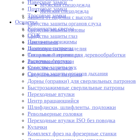
Навесные замки
Мужская спецодежда
Почтовые замки
Женская спецодежда
Тросовые замки
Защита от падения с высоты
Оснастка
Средства защиты органов слуха
Корончатые сверла
Средства защиты головы
СОЖ
Средства защиты глаз
Прихваты-прижимы
Наколенники
Цанговые патроны
Диэлектрические изделия
Токарные патроны для деревообработки
Сигнальный инвентарь
Защитные фартуки
Расточные головки
Средства защиты рук
Комплекты резцов
Средства защиты органов дыхания
Сверлильные патроны
Дорны (оправки) для сверлильных патронов
Быстрозажимные сверлильные патроны
Переходные втулки
Центр вращающийся
Шлифдиски, шлифленты, подложки
Револьверные головки
Переходные втулки ISO без поводка
Кулачки
Комплект фрез на фрезерные станки