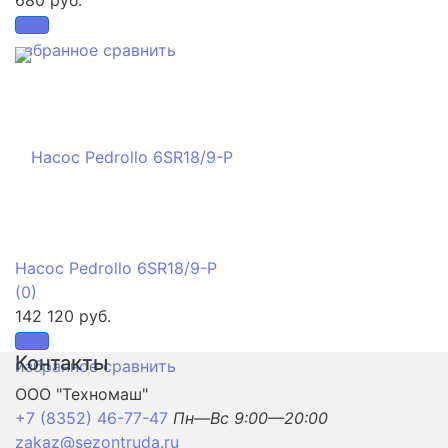
избранное
сравнить
Насос Pedrollo 6SR18/9-P
(0)
142 120 руб.
Контакты
избранное
сравнить
ООО "Техномаш"
+7 (8352) 46-77-47
Пн—Вс 9:00—20:00
zakaz@sezontruda.ru