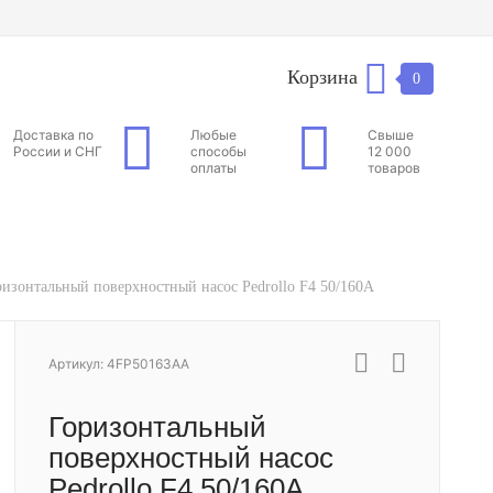
Корзина
0
Доставка по
Любые
Свыше
России и СНГ
способы
12 000
оплаты
товаров
ризонтальный поверхностный насос Pedrollo F4 50/160A
Артикул: 4FP50163AA
Горизонтальный
поверхностный насос
Pedrollo F4 50/160A