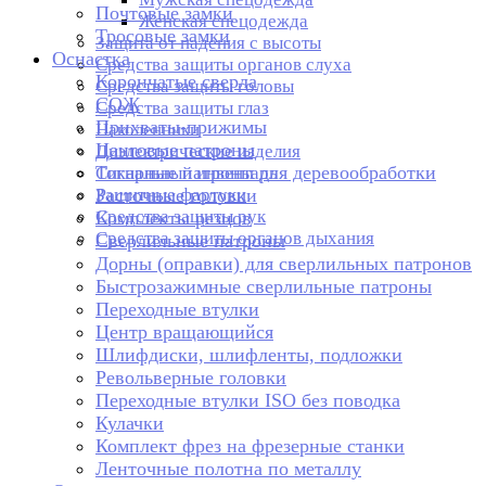
Почтовые замки
Женская спецодежда
Тросовые замки
Защита от падения с высоты
Оснастка
Средства защиты органов слуха
Корончатые сверла
Средства защиты головы
СОЖ
Средства защиты глаз
Прихваты-прижимы
Наколенники
Цанговые патроны
Диэлектрические изделия
Токарные патроны для деревообработки
Сигнальный инвентарь
Защитные фартуки
Расточные головки
Средства защиты рук
Комплекты резцов
Средства защиты органов дыхания
Сверлильные патроны
Дорны (оправки) для сверлильных патронов
Быстрозажимные сверлильные патроны
Переходные втулки
Центр вращающийся
Шлифдиски, шлифленты, подложки
Револьверные головки
Переходные втулки ISO без поводка
Кулачки
Комплект фрез на фрезерные станки
Ленточные полотна по металлу