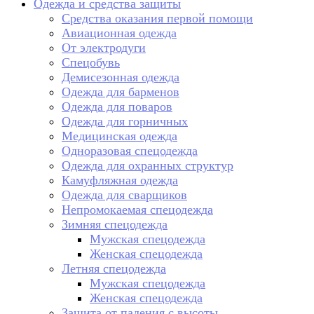
Одежда и средства защиты
Средства оказания первой помощи
Авиационная одежда
От электродуги
Спецобувь
Демисезонная одежда
Одежда для барменов
Одежда для поваров
Одежда для горничных
Медицинская одежда
Одноразовая спецодежда
Одежда для охранных структур
Камуфляжная одежда
Одежда для сварщиков
Непромокаемая спецодежда
Зимняя спецодежда
Мужская спецодежда
Женская спецодежда
Летняя спецодежда
Мужская спецодежда
Женская спецодежда
Защита от падения с высоты