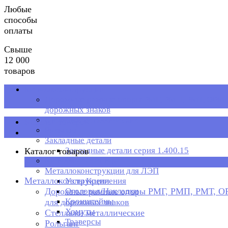
Любые
способы
оплаты
Свыше
12 000
товаров
Металлоконструкции
Дорожные рамные опоры РМГ, РМП, РМТ, ОРМП
дорожных знаков
Стеллажи металлические
Каталог товаров
Рольганг
Закладные детали
Закладные детали серия 1.400.15
Каталог товаров
Металлическая тара
×
Металлоконструкции для ЛЭП
Металлоконструкции
Узлы Крепления
Дорожные рамные опоры РМГ, РМП, РМТ, 
Оголовья/Накладки
Кронштейны
для дорожных знаков
Хомуты
Стеллажи металлические
Траверсы
Рольганг