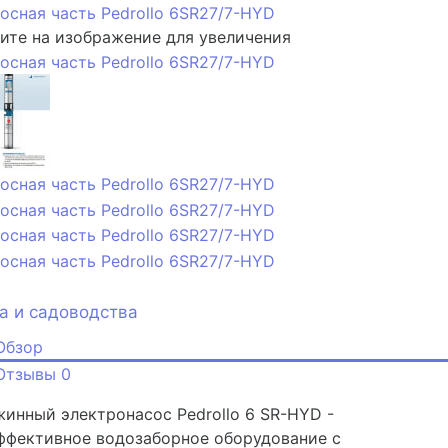
те на изображение для увеличения
е
я ГТО
а и садоводства
Обзор
Отзывы
0
инный электронасос Pedrollo 6 SR-HYD -
ффективное водозаборное оборудование с