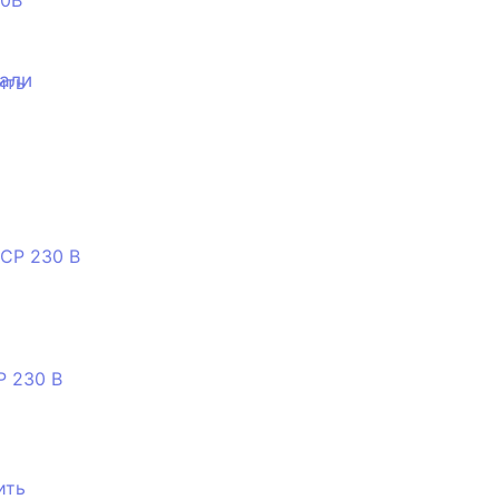
00B
тали
ить
P 230 B
ить