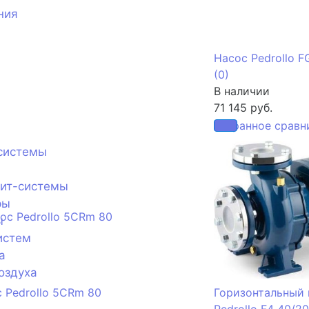
ния
Насос Pedrollo F
(0)
В наличии
71 145 руб.
избранное
сравн
системы
лит-системы
ры
ы
истем
а
оздуха
 Pedrollo 5CRm 80
Горизонтальный 