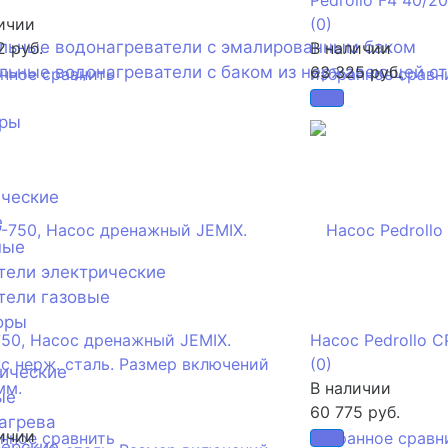
Pedrollo F4 40/2
ичии
(0)
ельные водонагреватели с эмалированным баком
2 руб.
В наличии
льные водонагреватели с баком из нержавеющей с
63 325 руб.
анное
сравнить
избранное
сравн
оры
ические
е
ные
тели электрические
тели газовые
оры
50, Насос дренажный JEMIX.
Насос Pedrollo C
с нерж. сталь. Размер включений
(0)
ические
мм.
В наличии
ые
60 775 руб.
агрева
ичии
анное
сравнить
избранное
сравн
нерские