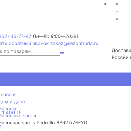
352) 46-77-47
Пн—Вс 9:00—20:00
ать обратный звонок
zakaz@sezontruda.ru
Доставк
России 
, РМП, РМТ, ОРМП для дорожных знаков
Главная
Дом и дача
Насосы
 1.400.15
Насосные части
Насосная часть Pedrollo 6SR27/7-HYD
П