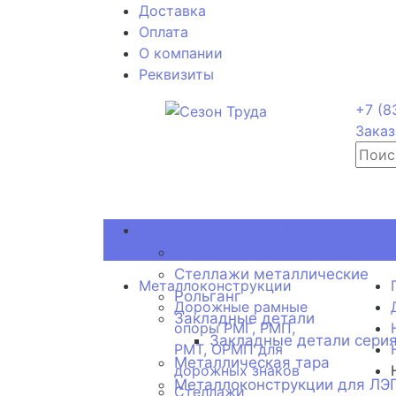
Доставка
Оплата
О компании
Реквизиты
+7 (8
Заказ
Металлоконструкции
Дорожные рамные опоры РМГ
Стеллажи металлические
Металлоконструкции
Рольганг
Дорожные рамные
Закладные детали
опоры РМГ, РМП,
Закладные детали серия
РМТ, ОРМП для
Металлическая тара
дорожных знаков
Металлоконструкции для ЛЭ
Стеллажи