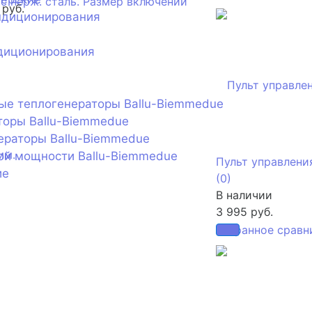
 руб.
ндиционирования
диционирования
ые теплогенераторы Ballu-Biemmedue
торы Ballu-Biemmedue
ераторы Ballu-Biemmedue
ой мощности Ballu-Biemmedue
Пульт управлени
ие
(0)
В наличии
3 995 руб.
избранное
сравн