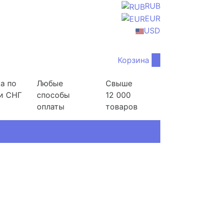
RUB
EUR
USD
Корзина
0
а по
Любые
Свыше
и СНГ
способы
12 000
оплаты
товаров