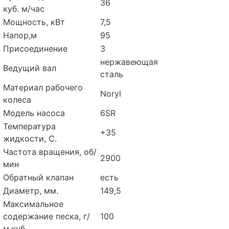
36
куб. м/час
Мощность, кВт
7,5
Напор,м
95
Присоединение
3
нержавеющая
Ведущий вал
сталь
Материал рабочего
Noryl
колеса
Модель насоса
6SR
Температура
+35
жидкости, С.
Частота вращения, об/
2900
мин
Обратный клапан
есть
Диаметр, мм.
149,5
Максимальное
содержание песка, г/
100
м.куб.