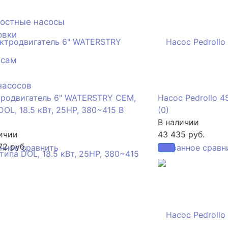
ностные насосы
овки
осам
насосов
тродвигатель 6" WATERSTRY CEM,
Насос Pedrollo 4
DOL, 18.5 кВт, 25HP, 380~415 В
(0)
В наличии
ичии
43 435 руб.
72 руб.
анное
сравнить
избранное
сравн