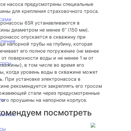
се насоса предусмотрены специальные
ины для крепления страховочного троса.
сами
ронасосы 6SR устанавливаются в
ины диаметром не менее 6’’ (150 мм).
ронасос опускается в скважину при
вления
и напорной трубы на глубину, которая
ечивает его полное погружение (не менее
 от поверхности воды и не менее 1 м от
сосы
кважины), в том числе во время его
ы, когда уровень воды в скважине может
ь. При установке электронасоса в
ине рекомендуется закреплять его тросом
ержавеющей стали через предусмотренные
сы
того проушины на напорном корпусе.
комендуем посмотреть
асосы
сы