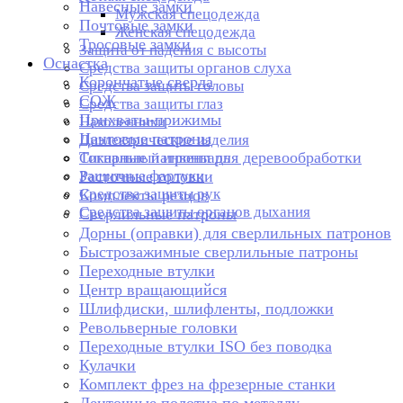
Навесные замки
Мужская спецодежда
Почтовые замки
Женская спецодежда
Тросовые замки
Защита от падения с высоты
Оснастка
Средства защиты органов слуха
Корончатые сверла
Средства защиты головы
СОЖ
Средства защиты глаз
Прихваты-прижимы
Наколенники
Цанговые патроны
Диэлектрические изделия
Токарные патроны для деревообработки
Сигнальный инвентарь
Защитные фартуки
Расточные головки
Средства защиты рук
Комплекты резцов
Средства защиты органов дыхания
Сверлильные патроны
Дорны (оправки) для сверлильных патронов
Быстрозажимные сверлильные патроны
Переходные втулки
Центр вращающийся
Шлифдиски, шлифленты, подложки
Револьверные головки
Переходные втулки ISO без поводка
Кулачки
Комплект фрез на фрезерные станки