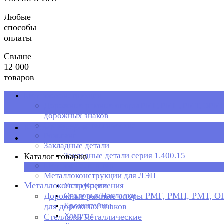
Любые
способы
оплаты
Свыше
12 000
товаров
Металлоконструкции
Дорожные рамные опоры РМГ, РМП, РМТ, ОРМП
дорожных знаков
Стеллажи металлические
Каталог товаров
Рольганг
Закладные детали
Закладные детали серия 1.400.15
Каталог товаров
Металлическая тара
×
Металлоконструкции для ЛЭП
Металлоконструкции
Узлы Крепления
Дорожные рамные опоры РМГ, РМП, РМТ, 
Оголовья/Накладки
Кронштейны
для дорожных знаков
Хомуты
Стеллажи металлические