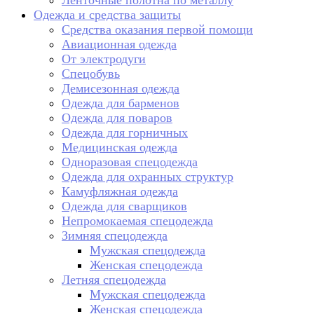
Ленточные полотна по металлу
Одежда и средства защиты
Средства оказания первой помощи
Авиационная одежда
От электродуги
Спецобувь
Демисезонная одежда
Одежда для барменов
Одежда для поваров
Одежда для горничных
Медицинская одежда
Одноразовая спецодежда
Одежда для охранных структур
Камуфляжная одежда
Одежда для сварщиков
Непромокаемая спецодежда
Зимняя спецодежда
Мужская спецодежда
Женская спецодежда
Летняя спецодежда
Мужская спецодежда
Женская спецодежда