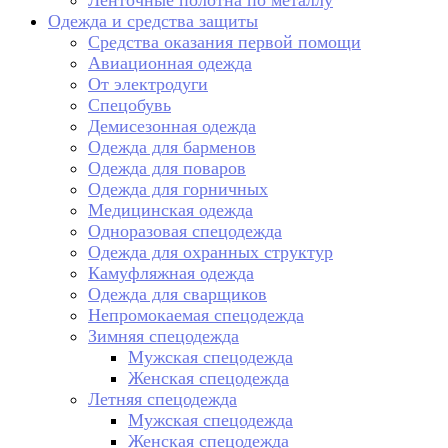
Ленточные полотна по металлу
Одежда и средства защиты
Средства оказания первой помощи
Авиационная одежда
От электродуги
Спецобувь
Демисезонная одежда
Одежда для барменов
Одежда для поваров
Одежда для горничных
Медицинская одежда
Одноразовая спецодежда
Одежда для охранных структур
Камуфляжная одежда
Одежда для сварщиков
Непромокаемая спецодежда
Зимняя спецодежда
Мужская спецодежда
Женская спецодежда
Летняя спецодежда
Мужская спецодежда
Женская спецодежда