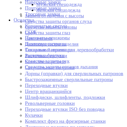
Навесные замки
Мужская спецодежда
Почтовые замки
Женская спецодежда
Тросовые замки
Защита от падения с высоты
Оснастка
Средства защиты органов слуха
Корончатые сверла
Средства защиты головы
СОЖ
Средства защиты глаз
Прихваты-прижимы
Наколенники
Цанговые патроны
Диэлектрические изделия
Токарные патроны для деревообработки
Сигнальный инвентарь
Защитные фартуки
Расточные головки
Средства защиты рук
Комплекты резцов
Средства защиты органов дыхания
Сверлильные патроны
Дорны (оправки) для сверлильных патронов
Быстрозажимные сверлильные патроны
Переходные втулки
Центр вращающийся
Шлифдиски, шлифленты, подложки
Револьверные головки
Переходные втулки ISO без поводка
Кулачки
Комплект фрез на фрезерные станки