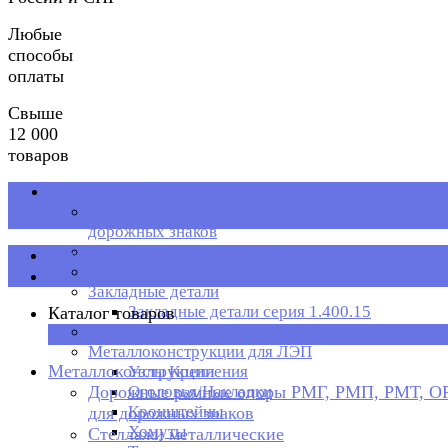
Любые
способы
оплаты
Свыше
12 000
товаров
Металлоконструкции
Дорожные рамные опоры РМГ, РМП, РМТ, ОРМП
дорожных знаков
Стеллажи металлические
Каталог товаров
Рольганг
Закладные детали
Закладные детали серия 1.400.15
Каталог товаров
Металлическая тара
×
Металлоконструкции для ЛЭП
Металлоконструкции
Узлы Крепления
Дорожные рамные опоры РМГ, РМП, РМТ, 
Оголовья/Накладки
Кронштейны
для дорожных знаков
Хомуты
Стеллажи металлические