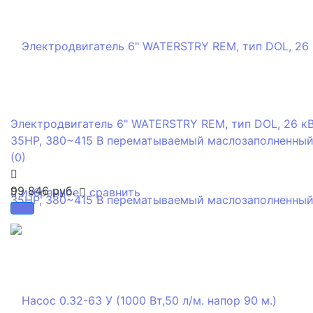
Электродвигатель 6" WATERSTRY REM, тип DOL, 26 кВ
35HP, 380~415 В перематываемый маслозаполненны
(0)
99 846 руб.
избранное
сравнить