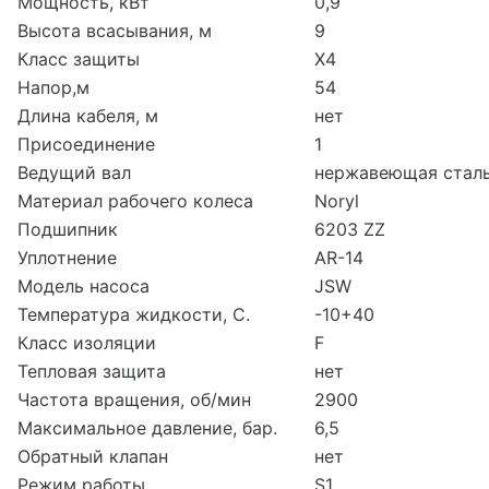
Мощность, кВт
0,9
Высота всасывания, м
9
Класс защиты
X4
Напор,м
54
Длина кабеля, м
нет
Присоединение
1
Ведущий вал
нержавеющая стал
Материал рабочего колеса
Noryl
Подшипник
6203 ZZ
Уплотнение
AR-14
Модель насоса
JSW
Температура жидкости, С.
-10+40
Класс изоляции
F
Тепловая защита
нет
Частота вращения, об/мин
2900
Максимальное давление, бар.
6,5
Обратный клапан
нет
Режим работы
S1