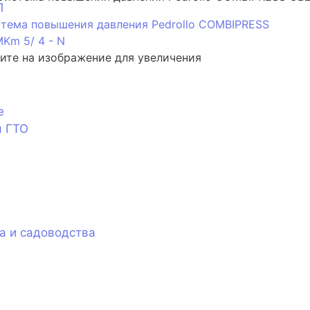
П
те на изображение для увеличения
е
я ГТО
а и садоводства