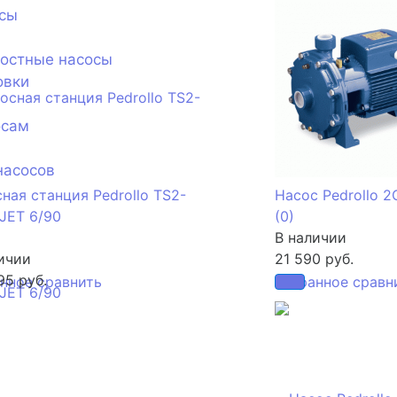
сы
ностные насосы
овки
осам
насосов
ная станция Pedrollo TS2-
Насос Pedrollo 
JET 6/90
(0)
В наличии
ичии
21 590 руб.
95 руб.
анное
сравнить
избранное
сравн