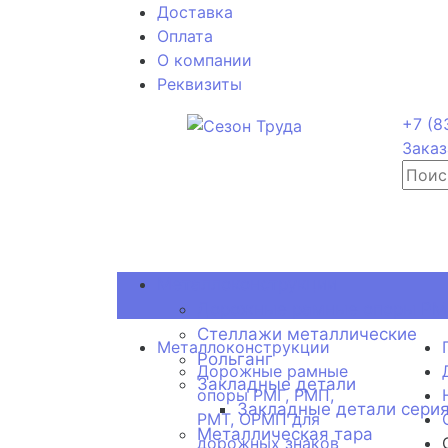
Доставка
Оплата
О компании
Реквизиты
+7 (8
Заказ
Металлоконструкции
Дорожные рамные опоры РМГ
Стеллажи металлические
Металлоконструкции
Рольганг
Дорожные рамные
Закладные детали
опоры РМГ, РМП,
Закладные детали серия
РМТ, ОРМП для
Металлическая тара
дорожных знаков