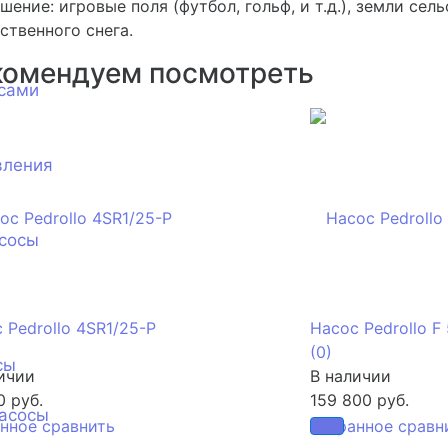
шение: игровые поля (футбол, гольф, и т.д.), земли се
ственного снега.
комендуем посмотреть
сами
вления
сосы
 Pedrollo 4SR1/25-P
Насос Pedrollo F
(0)
сы
ичии
В наличии
0 руб.
159 800 руб.
асосы
анное
сравнить
избранное
сравн