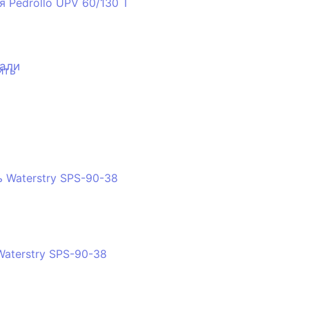
 Pedrollo UPV 60/130 T
тали
ить
Waterstry SPS-90-38