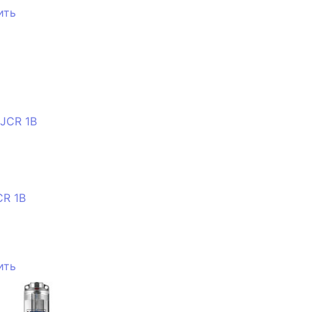
ить
CR 1B
ить