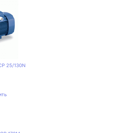
2CP 25/130N
ить