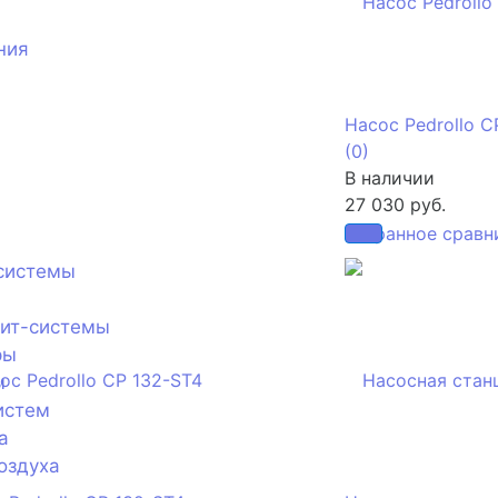
ния
Насос Pedrollo C
(0)
В наличии
27 030 руб.
избранное
сравн
системы
лит-системы
ры
ы
истем
а
оздуха