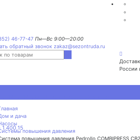
352) 46-77-47
Пн—Вс 9:00—20:00
ать обратный звонок
zakaz@sezontruda.ru
Доставк
России 
, РМП, РМТ, ОРМП для дорожных знаков
Главная
Дом и дача
Насосы
 1.400.15
Системы повышения давления
Система повышения давления Pedrollo COMBIPRESS CB2