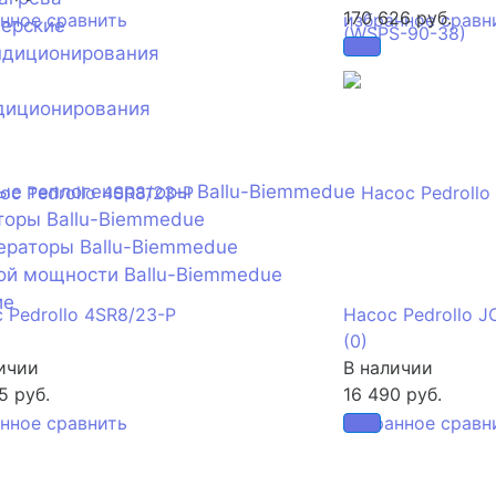
170 626 руб.
анное
сравнить
избранное
сравн
нерские
ндиционирования
диционирования
ые теплогенераторы Ballu-Biemmedue
торы Ballu-Biemmedue
ераторы Ballu-Biemmedue
ой мощности Ballu-Biemmedue
ие
 Pedrollo 4SR8/23-P
Насос Pedrollo J
(0)
ичии
В наличии
5 руб.
16 490 руб.
анное
сравнить
избранное
сравн