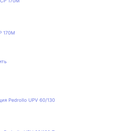
P 170M
ить