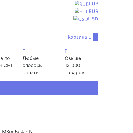
RUB
EUR
USD
Корзина
0
а по
Любые
Свыше
и СНГ
способы
12 000
оплаты
товаров
 MKm 5/ 4 - N