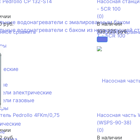
 Pedrollo CP 132-ST4
Насосная станция
- 5CR 100
ичии
(0)
ельные водонагреватели с эмалированным баком
0 руб.
В наличии
льные водонагреватели с баком из нержавеющей с
109 225 руб.
анное
сравнить
избранное
сравн
оры
ические
е
ные
тели электрические
тели газовые
оры
тель Pedrollo 4FKm/0,75
Насосная часть 
(WSPS-90-38)
ические
ичии
(0)
ые
2 руб.
В наличии
агрева