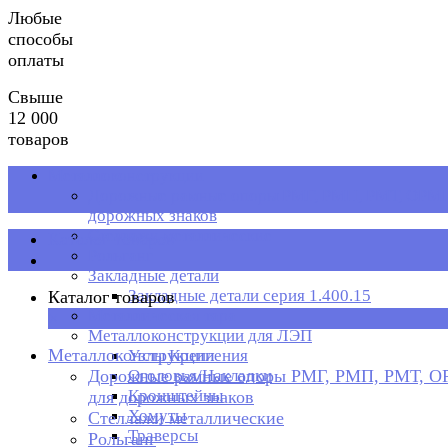
Любые
способы
оплаты
Свыше
12 000
товаров
Металлоконструкции
Дорожные рамные опоры РМГ, РМП, РМТ, ОРМП
дорожных знаков
Стеллажи металлические
Каталог товаров
Рольганг
Закладные детали
Закладные детали серия 1.400.15
Каталог товаров
Металлическая тара
×
Металлоконструкции для ЛЭП
Металлоконструкции
Узлы Крепления
Дорожные рамные опоры РМГ, РМП, РМТ, 
Оголовья/Накладки
Кронштейны
для дорожных знаков
Хомуты
Стеллажи металлические
Траверсы
Рольганг