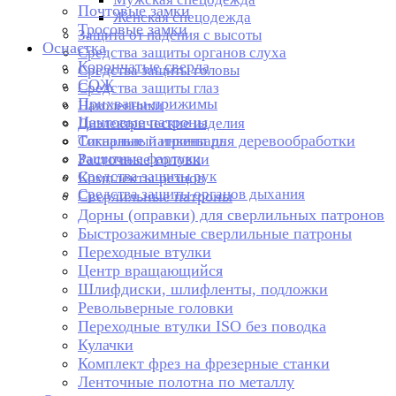
Почтовые замки
Женская спецодежда
Тросовые замки
Защита от падения с высоты
Оснастка
Средства защиты органов слуха
Корончатые сверла
Средства защиты головы
СОЖ
Средства защиты глаз
Прихваты-прижимы
Наколенники
Цанговые патроны
Диэлектрические изделия
Токарные патроны для деревообработки
Сигнальный инвентарь
Защитные фартуки
Расточные головки
Средства защиты рук
Комплекты резцов
Средства защиты органов дыхания
Сверлильные патроны
Дорны (оправки) для сверлильных патронов
Быстрозажимные сверлильные патроны
Переходные втулки
Центр вращающийся
Шлифдиски, шлифленты, подложки
Револьверные головки
Переходные втулки ISO без поводка
Кулачки
Комплект фрез на фрезерные станки
Ленточные полотна по металлу