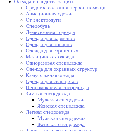
Одежда и средства защиты
Средства оказания первой помощи
Авиационная одежда
От электродуги
Спецобувь
Демисезонная одежда
Одежда для барменов
Одежда для поваров
Одежда для горничных
Медицинская одежда
Одноразовая спецодежда
Одежда для охранных структур
Камуфляжная одежда
Одежда для сварщиков
Непромокаемая спецодежда
Зимняя спецодежда
Мужская спецодежда
Женская спецодежда
Летняя спецодежда
Мужская спецодежда
Женская спецодежда
Защита от падения с высоты