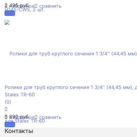
2 495 руб.
избранное
сравнить
Ролики для труб круглого сечения 1 3/4'' (44,45 мм), 
Stalex TR-60
(0)
5 892 руб.
избранное
сравнить
Контакты