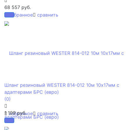
68 557 руб.
избранное
сравнить
Шланг резиновый WESTER 814-012 10м 10x17мм с
адаптерами БРС (евро)
(0)
1 199 руб.
избранное
сравнить