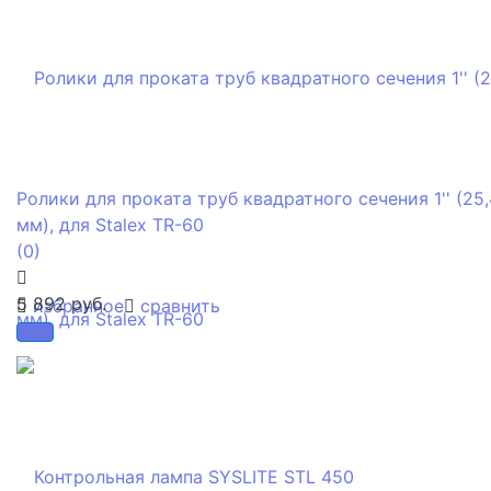
Ролики для проката труб квадратного сечения 1'' (25,
мм), для Stalex TR-60
(0)
5 892 руб.
избранное
сравнить