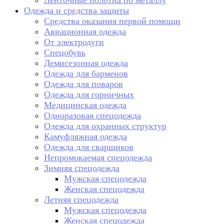
Ленточные полотна по металлу
Одежда и средства защиты
Средства оказания первой помощи
Авиационная одежда
От электродуги
Спецобувь
Демисезонная одежда
Одежда для барменов
Одежда для поваров
Одежда для горничных
Медицинская одежда
Одноразовая спецодежда
Одежда для охранных структур
Камуфляжная одежда
Одежда для сварщиков
Непромокаемая спецодежда
Зимняя спецодежда
Мужская спецодежда
Женская спецодежда
Летняя спецодежда
Мужская спецодежда
Женская спецодежда