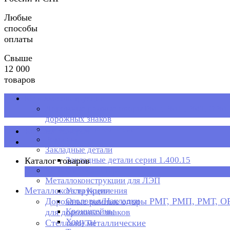
Любые
способы
оплаты
Свыше
12 000
товаров
Металлоконструкции
Дорожные рамные опоры РМГ, РМП, РМТ, ОРМП
дорожных знаков
Стеллажи металлические
Каталог товаров
Рольганг
Закладные детали
Закладные детали серия 1.400.15
Каталог товаров
Металлическая тара
×
Металлоконструкции для ЛЭП
Металлоконструкции
Узлы Крепления
Дорожные рамные опоры РМГ, РМП, РМТ, 
Оголовья/Накладки
Кронштейны
для дорожных знаков
Хомуты
Стеллажи металлические