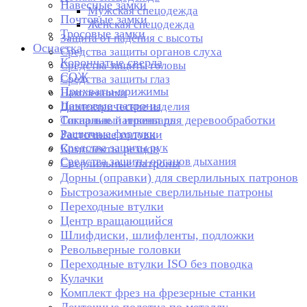
Навесные замки
Мужская спецодежда
Почтовые замки
Женская спецодежда
Тросовые замки
Защита от падения с высоты
Оснастка
Средства защиты органов слуха
Корончатые сверла
Средства защиты головы
СОЖ
Средства защиты глаз
Прихваты-прижимы
Наколенники
Цанговые патроны
Диэлектрические изделия
Токарные патроны для деревообработки
Сигнальный инвентарь
Защитные фартуки
Расточные головки
Средства защиты рук
Комплекты резцов
Средства защиты органов дыхания
Сверлильные патроны
Дорны (оправки) для сверлильных патронов
Быстрозажимные сверлильные патроны
Переходные втулки
Центр вращающийся
Шлифдиски, шлифленты, подложки
Револьверные головки
Переходные втулки ISO без поводка
Кулачки
Комплект фрез на фрезерные станки