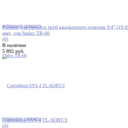
избранное
сравнить
Ролики для проката труб квадратного сечения 3/4'' (19,0
мм), для Stalex TR-60
(0)
В наличии
5 892 руб.
избранное
сравнить
Сортейнер SYS 4 TL-SORT/3
(0)