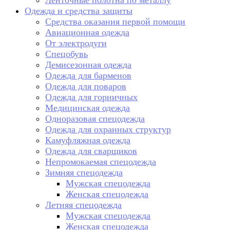
Ленточные полотна по металлу
Одежда и средства защиты
Средства оказания первой помощи
Авиационная одежда
От электродуги
Спецобувь
Демисезонная одежда
Одежда для барменов
Одежда для поваров
Одежда для горничных
Медицинская одежда
Одноразовая спецодежда
Одежда для охранных структур
Камуфляжная одежда
Одежда для сварщиков
Непромокаемая спецодежда
Зимняя спецодежда
Мужская спецодежда
Женская спецодежда
Летняя спецодежда
Мужская спецодежда
Женская спецодежда