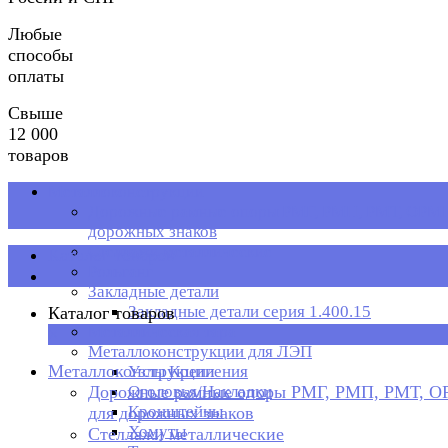
Любые
способы
оплаты
Свыше
12 000
товаров
Металлоконструкции
Дорожные рамные опоры РМГ, РМП, РМТ, ОРМП
дорожных знаков
Стеллажи металлические
Каталог товаров
Рольганг
Закладные детали
Закладные детали серия 1.400.15
Каталог товаров
Металлическая тара
×
Металлоконструкции для ЛЭП
Металлоконструкции
Узлы Крепления
Дорожные рамные опоры РМГ, РМП, РМТ, 
Оголовья/Накладки
Кронштейны
для дорожных знаков
Хомуты
Стеллажи металлические