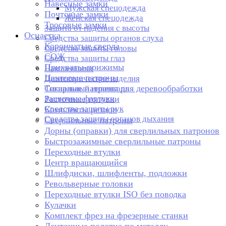
Навесные замки
Мужская спецодежда
Почтовые замки
Женская спецодежда
Тросовые замки
Защита от падения с высоты
Оснастка
Средства защиты органов слуха
Корончатые сверла
Средства защиты головы
СОЖ
Средства защиты глаз
Прихваты-прижимы
Наколенники
Цанговые патроны
Диэлектрические изделия
Токарные патроны для деревообработки
Сигнальный инвентарь
Защитные фартуки
Расточные головки
Средства защиты рук
Комплекты резцов
Средства защиты органов дыхания
Сверлильные патроны
Дорны (оправки) для сверлильных патронов
Быстрозажимные сверлильные патроны
Переходные втулки
Центр вращающийся
Шлифдиски, шлифленты, подложки
Револьверные головки
Переходные втулки ISO без поводка
Кулачки
Комплект фрез на фрезерные станки