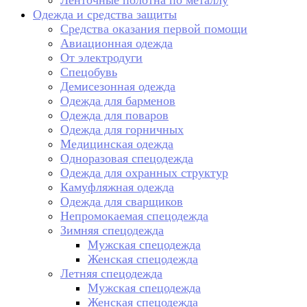
Ленточные полотна по металлу
Одежда и средства защиты
Средства оказания первой помощи
Авиационная одежда
От электродуги
Спецобувь
Демисезонная одежда
Одежда для барменов
Одежда для поваров
Одежда для горничных
Медицинская одежда
Одноразовая спецодежда
Одежда для охранных структур
Камуфляжная одежда
Одежда для сварщиков
Непромокаемая спецодежда
Зимняя спецодежда
Мужская спецодежда
Женская спецодежда
Летняя спецодежда
Мужская спецодежда
Женская спецодежда