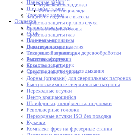
Навесные замки
Мужская спецодежда
Почтовые замки
Женская спецодежда
Тросовые замки
Защита от падения с высоты
Оснастка
Средства защиты органов слуха
Корончатые сверла
Средства защиты головы
СОЖ
Средства защиты глаз
Прихваты-прижимы
Наколенники
Цанговые патроны
Диэлектрические изделия
Токарные патроны для деревообработки
Сигнальный инвентарь
Защитные фартуки
Расточные головки
Средства защиты рук
Комплекты резцов
Средства защиты органов дыхания
Сверлильные патроны
Дорны (оправки) для сверлильных патронов
Быстрозажимные сверлильные патроны
Переходные втулки
Центр вращающийся
Шлифдиски, шлифленты, подложки
Револьверные головки
Переходные втулки ISO без поводка
Кулачки
Комплект фрез на фрезерные станки