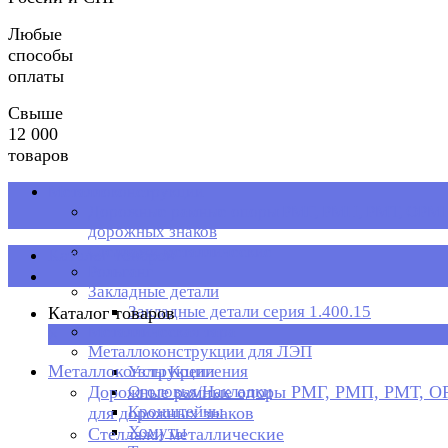
Любые
способы
оплаты
Свыше
12 000
товаров
Металлоконструкции
Дорожные рамные опоры РМГ, РМП, РМТ, ОРМП
дорожных знаков
Стеллажи металлические
Каталог товаров
Рольганг
Закладные детали
Закладные детали серия 1.400.15
Каталог товаров
Металлическая тара
×
Металлоконструкции для ЛЭП
Металлоконструкции
Узлы Крепления
Дорожные рамные опоры РМГ, РМП, РМТ, 
Оголовья/Накладки
Кронштейны
для дорожных знаков
Хомуты
Стеллажи металлические