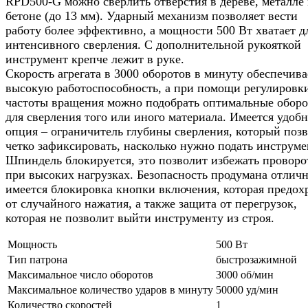
RPD500-G можно сверлить отверстия в дереве, металле
бетоне (до 13 мм). Ударный механизм позволяет вести
работу более эффективно, а мощности 500 Вт хватает д
интенсивного сверления. С дополнительной рукояткой
инструмент крепче лежит в руке.
Скорость агрегата в 3000 оборотов в минуту обеспечива
высокую работоспособность, а при помощи регулировк
частоты вращения можно подобрать оптимальные обор
для сверления того или иного материала. Имеется удобн
опция – ограничитель глубины сверления, который поз
четко зафиксировать, насколько нужно подать инструме
Шпиндель блокируется, это позволит избежать проворо
при высоких нагрузках. Безопасность продумана отличн
имеется блокировка кнопки включения, которая предох
от случайного нажатия, а также защита от перегрузок,
которая не позволит выйти инструменту из строя.
Мощность
500 Вт
Тип патрона
быстрозажимной
Максимальное число оборотов
3000 об/мин
Максимальное количество ударов в минуту
50000 уд/мин
Количество скоростей
1